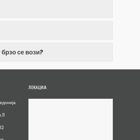
 брзо се вози?
ЛОКАЦИЈА
едонија
.11
02