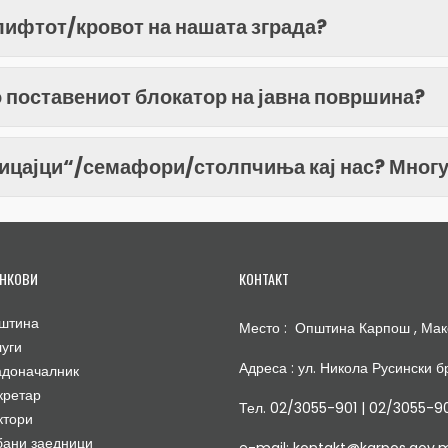
/лифтот/кровот на нашата зграда?
о поставениот блокатор на јавна површина?
лицајци“/семафори/столпчиња кај нас? Многу
НКОВИ
КОНТАКТ
штина
Место : Општина Карпош , Мак
луги
Адреса : ул. Никола Русински бр
адоначалник
кретар
Тел. 02/3055-901 | 02/3055-9
ктори
бани заедници