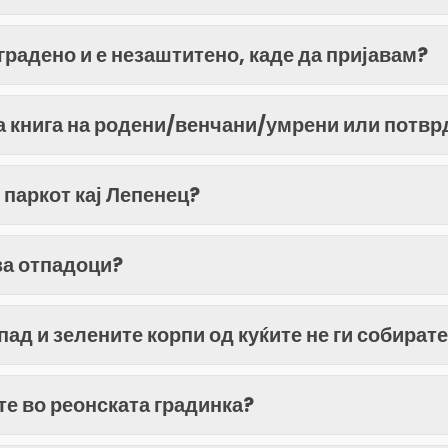
градено и е незаштитено, каде да пријавам?
а книга на родени/венчани/умрени или потврд
 паркот кај Лепенец?
за отпадоци?
ад и зелените корпи од куќите не ги собирате
те во реонската градинка?