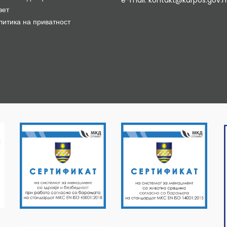
e-mail: kontakt@karpos.gov.
вет
литика на приватност