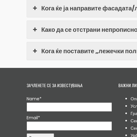
Кога ќе ја направите фасадата
Како да се отстрани непрописн
Кога ќе поставите „лежечки по
ЗАЧЛЕНЕТЕ СЕ ЗА ИЗВЕСТУВАЊА
ВАЖНИ ЛИ
Name*
Оп
Ус
Гр
Email*
Се
Се
Ур