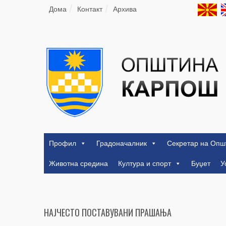
Дома
Контакт
Архива
Профил
Градоначалник
Секретар на Опш
Животна средина
Култура и спорт
Буџет
У
НАЈЧЕСТО ПОСТАВУВАНИ ПРАШАЊА