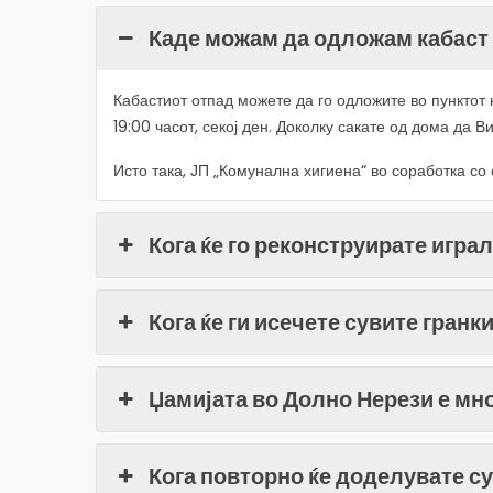
Каде можам да одложам кабаст 
Кабастиот отпад можете да го одложите во пунктот 
19:00 часот, секој ден. Доколку сакате од дома да В
Исто така, ЈП „Комунална хигиена“ во соработка с
Кога ќе го реконструирате игра
Кога ќе ги исечете сувите гранк
Џамијата во Долно Нерези е мно
Кога повторно ќе доделувате с