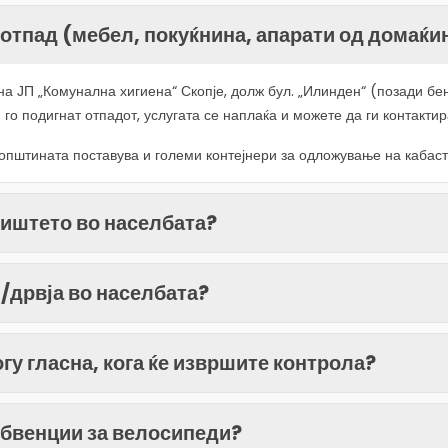
отпад (мебел, покуќнина, апарати од домаќи
на ЈП „Комунална хигиена“ Скопје, долж бул. „Илинден“ (позади бе
и го подигнат отпадот, услугата се наплаќа и можете да ги контакти
о општината поставува и големи контејнери за одложување на кабас
лиштето во населбата?
и/дрвја во населбата?
гу гласна, кога ќе извршите контрола?
убвенции за велосипеди?