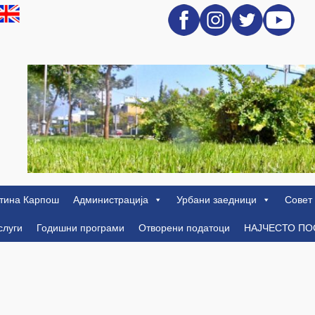
тина Карпош
Администрација
Урбани заедници
Совет
слуги
Годишни програми
Отворени податоци
НАЈЧЕСТО П