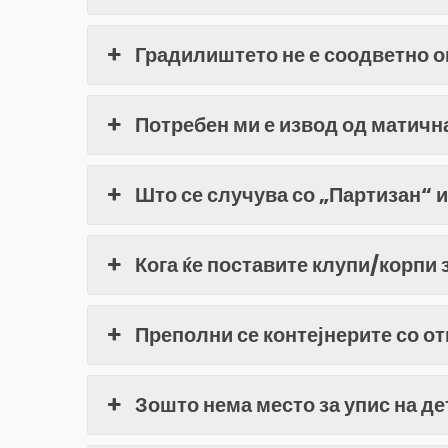
Градилиштето не е соодветно о
Потребен ми е извод од матичн
Што се случува со „Партизан“ и
Кога ќе поставите клупи/корпи 
Преполни се контејнерите со отп
Зошто нема место за упис на де