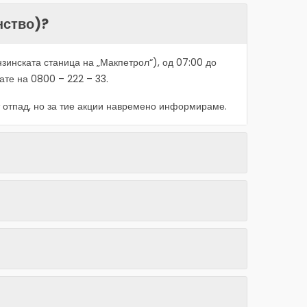
нство)?
нзинската станица на „Макпетрол“), од 07:00 до
рате на 0800 – 222 – 33.
т отпад, но за тие акции навремено информираме.