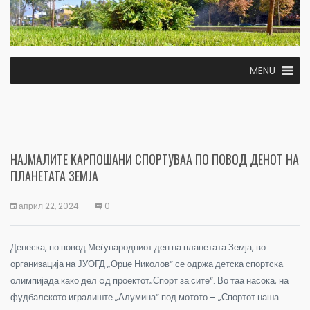
MENU
НАЈМАЛИТЕ КАРПОШАНИ СПОРТУВАА ПО ПОВОД ДЕНОТ НА
ПЛАНЕТАТА ЗЕМЈА
април 22, 2024
0
Денеска, по повод Меѓународниот ден на планетата Земја, во
организација на ЈУОГД „Орце Николов“ се одржа детска спортска
олимпијада како дел oд проектот„Спорт за сите“. Во таа насока, на
фудбалското игралиште „Алумина“ под мотото – „Спортот наша