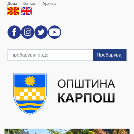
Дома
Контакт
Архива
Пребарувај