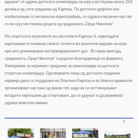
иднина“ се одржа детската олимпијада на која учествуваа околу 200
дечиња од сите градинки од Карпош. По детското дефиле кое
изобилуваше со интересна кореографија, се одржа и музички настап
со во кој учествуваа децата од градинката „Орце Николов“.
На спортското игралиште во населбата Карпош 3, најмладите
карпошани ги покажаа своите таленти во различни видови на игра
при што доминираше натправарувачкиот дух. Во оваа пригода,
градинката „Орце Николов“ и додели благодарница на фирмата
Хемпромак за нејзиниот придонес во реализација на детската
спортска олимпијада. Одговорните лица од детските градинки
најавија дека со поддршка на Општина Карпош и во блиска иднина ќе
организираат настани од ваков тип, каде ќе ги поттикнувааат
младите карпошани да спортуваат, да се дружат и да развиваат
здрави животни навики.