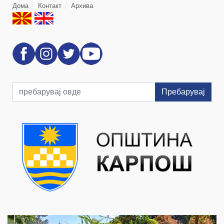
Дома
Контакт
Архива
Пребарувај