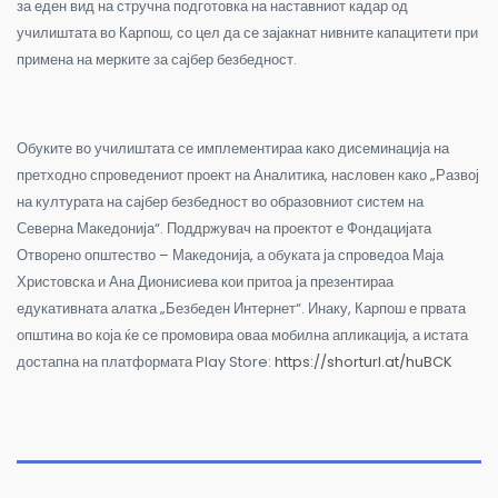
за еден вид на стручна подготовка на наставниот кадар од
училиштата во Карпош, со цел да се зајакнат нивните капацитети при
примена на мерките за сајбер безбедност.
Обуките во училиштата се имплементираа како дисеминација на
претходно спроведениот проект на Аналитика, насловен како „Развој
на културата на сајбер безбедност во образовниот систем на
Северна Македонија“. Поддржувач на проектот е Фондацијата
Отворено општество – Македонија, а обуката ја спроведоа Маја
Христовска и Ана Дионисиева кои притоа ја презентираа
едукативната алатка „Безбеден Интернет“. Инаку, Карпош е првата
општина во која ќе се промовира оваа мобилна апликација, а истата
достапна на платформата Play Store:
https://shorturl.at/huBCK