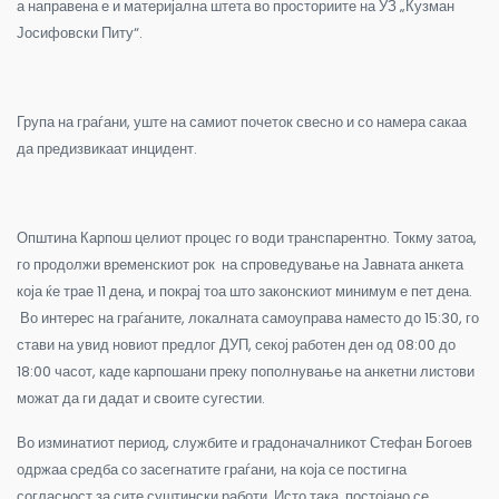
а направена е и материјална штета во просториите на УЗ „Кузман
Јосифовски Питу“.
Група на граѓани, уште на самиот почеток свесно и со намера сакаа
да предизвикаат инцидент.
Општина Карпош целиот процес го води транспарентно. Токму затоа,
го продолжи временскиот рок на спроведување на Јавната анкета
која ќе трае 11 дена, и покрај тоа што законскиот минимум е пет дена.
Во интерес на граѓаните, локалната самоуправа наместо до 15:30, го
стави на увид новиот предлог ДУП, секој работен ден од 08:00 до
18:00 часот, каде карпошани преку пополнување на анкетни листови
можат да ги дадат и своите сугестии.
Во изминатиот период, службите и градоначалникот Стефан Богоев
одржаа средба со засегнатите граѓани, на која се постигна
согласност за сите суштински работи. Исто така, постојано се