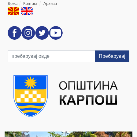
Дома
Контакт
Архива
Пребарувај