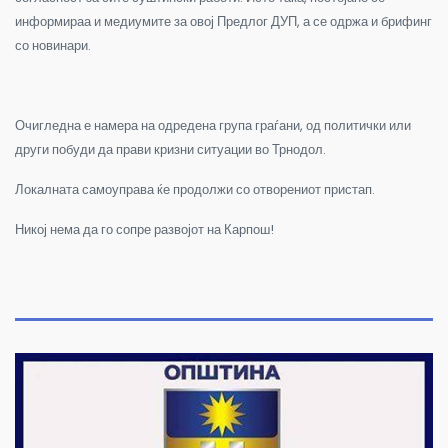
информираа и медиумите за овој Предлог ДУП, а се одржа и брифинг
со новинари.
Очигледна е намера на одредена група граѓани, од политички или
други побуди да прави кризни ситуации во Трнодол.
Локалната самоуправа ќе продолжи со отворениот пристап.
Никој нема да го сопре развојот на Карпош!