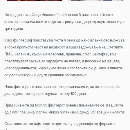
Во градинката „Орце Николов“, во Карпош 3 поставен е Nanox
филтер, во занималните каде се згрижуваат деца од осум месеци до
три години.
Овој филтер кој преставува густа мрежа од нано влакна овозможува
висока пропустливост на воздухот и врши задржување на штетните
ПМ10 честички, како и на алергени, прашина, смог, бактерии, кои
преставуваат закана за здравјето на луѓето, а посоебно на децата,
новороденчињата, бремените жени и постарите лица, како и лицата
со респираторни и други хронични заболувања.
Нано филтерот е поставен во четири занимални, со што се опфаќа
јасли делот во кој престојуваат околу 100 деца.
Придобивките од Nanox филтерот освен споменатите се и заштита
од смог, прашина, полен, микро организми, дожд, UV зраци и инсекти.
Оваа заштита за најмладите претставува донација од фирмата