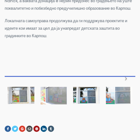
Nanox, а ваквата донација e нејзин придонес во градењето на уште
поквалитетно и побезбедно предучилишно образование во Карпош.
Локалната самоуправа продолжува да ги поддржува проектите и
идеите кои имаат за цел да ја унапредат детската заштита во
градинките во Карпош.