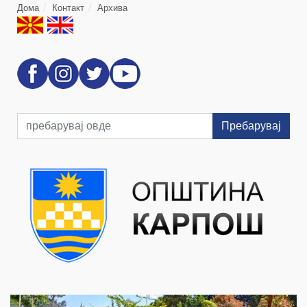
Дома
Контакт
Архива
Пребарувај