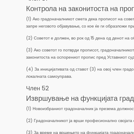
Контрола на законитоста на про
(1) Ако градоначалникот смета дека прописот на совет
запре неговото објавување, со кое ќе ги образложи п
(2) Советот е должен, во рок од 15 дена од денот на о
(3) Ако советот го потврди прописот, градоначалнико
законитоста на оспорениот пропис пред Уставниот су
(4) За иницијативата од ставот (3) на овој член гр
локалната самоуправа.
Член 52
Извршување на функцијата гра
(1) Новоизбраниот градоначалник ја презема должност
(2) Градоначалникот ја врши професионално својата 
(3) За време на вршењето на функцијата градоначал