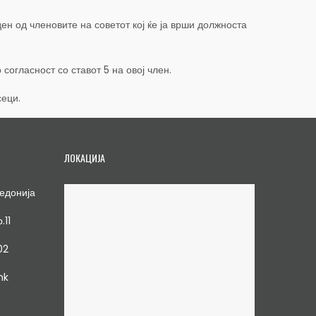
ден од членовите на советот кој ќе ја врши должноста
огласност со ставот 5 на овој член.
сеци.
ЛОКАЦИЈА
едонија
.11
02
mk