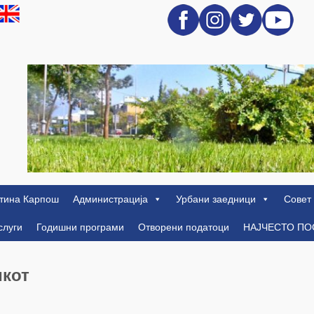
тина Карпош
Администрација
Урбани заедници
Совет
слуги
Годишни програми
Отворени податоци
НАЈЧЕСТО П
икот