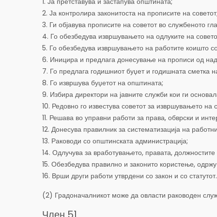
1. Ја претставува и застапува општината;
2. Ја контролира законитоста на прописите на советот
3. Ги објавува прописите на советот во службеното гл
4. Го обезбедува извршувањето на одлуките на совето
5. Го обезбедува извршувањето на работите коишто со
6. Иницира и предлага донесување на прописи од над
7. Го предлага годишниот буџет и годишната сметка н
8. Го извршува буџетот на општината;
9. Избира директори на јавните служби кои ги основал
10. Редовно го известува советот за извршувањето на 
11. Решава во управни работи за права, обврски и инте
12. Донесува правилник за систематизација на работн
13. Раководи со општинската администрација;
14. Одлучува за вработувањето, правата, должностите
15. Обезбедува правилно и законито користење, одржув
16. Врши други работи утврдени со закон и со статутот.
(2) Градоначалникот може да овласти раководен служб
Член 51