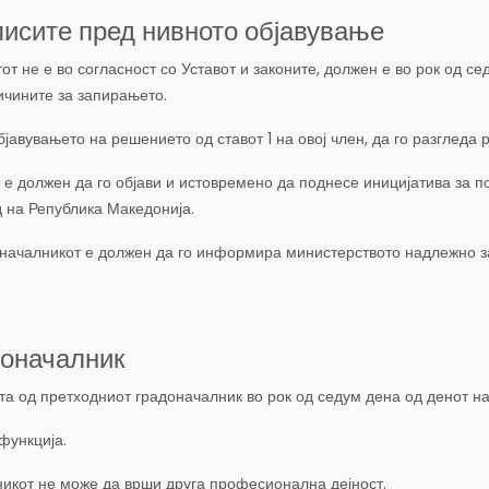
писите пред нивното објавување
от не е во согласност со Уставот и законите, должен е во рок од с
ричините за запирањето.
бјавувањето на решението од ставот 1 на овој член, да го разгледа
т е должен да го објави и истовремено да поднесе иницијатива за 
д на Република Македонија.
адоначалникот е должен да го информира министерството надлежно 
доначалник
а од претходниот градоначалник во рок од седум дена од денот на
функција.
никот не може да врши друга професионална дејност.