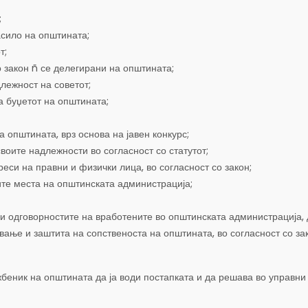
;
асило на општината;
т;
 закон ñ се делегирани на општината;
лежност на советот;
а буџетот на општината;
а општината, врз основа на јавен конкурс;
своите надлежности во согласност со статутот;
реси на правни и физички лица, во согласност со закон;
ите места на општинската администрација;
 и одговорностите на вработените во општинската администрација, 
ање и заштита на сопственоста на општината, во согласност со зак
еник на општината да ја води постапката и да решава во управни р