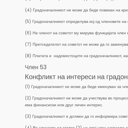
(4) Градоначалникот не може да биде повикан на кри
(5) Градоначалникот определува кој од членовите на с
(6) На членот на советот му мирува функцијата член 
(7) Претседателот на советот не може да го заменува
(8) Платата и надоместоците на градоначалникот, како
Член 53
Конфликт на интереси на градо
(1) Градоначалникот не може да биде именуван за чле
(2) Градоначалникот не може да учествува во процесо
има финансиски или друг личен интерес.
(3) Градоначалникот е должен да го информира совето
(4) Во случаите од ставот (2) на овој член одлучува 