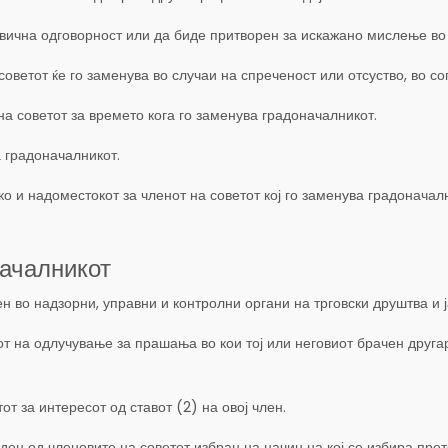
вична одговорност или да биде притворен за искажано мислење во 
оветот ќе го заменува во случаи на спреченост или отсуство, во сог
на советот за времето кога го заменува градоначалникот.
 градоначалникот.
 и надоместокот за членот на советот кој го заменува градоначалн
началникот
н во надзорни, управни и контролни органи на трговски друштва и 
т на одлучување за прашања во кои тој или неговиот брачен друга
т за интересот од ставот (2) на овој член.
еден од членовите на советот избран на начин на кој се избира прет