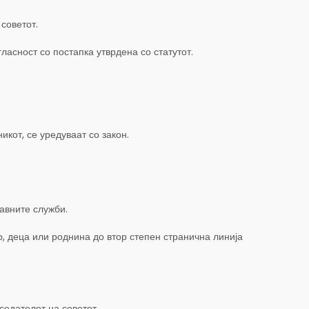
советот.
ласност со постапка утврдена со статутот.
икот, се уредуваат со закон.
јавните служби.
р, деца или роднина до втор степен странична линија
седателот на советот.