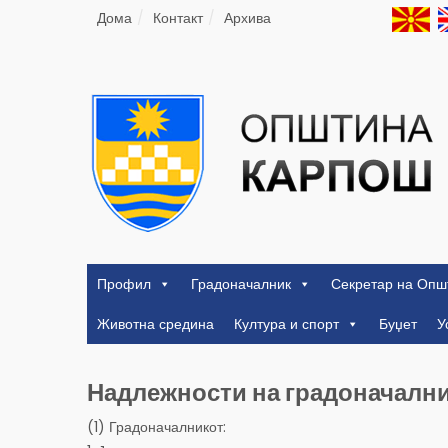
Дома
Контакт
Архива
Профил
Градоначалник
Секретар на Опш
Животна средина
Култура и спорт
Буџет
У
Надлежности на градоначалн
(1) Градоначалникот: