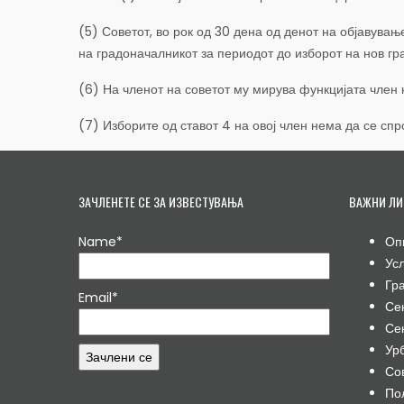
(5) Советот, во рок од 30 дена од денот на објавувањ
на градоначалникот за периодот до изборот на нов гра
(6) На членот на советот му мирува функцијата член 
(7) Изборите од ставот 4 на овој член нема да се сп
ЗАЧЛЕНЕТЕ СЕ ЗА ИЗВЕСТУВАЊА
ВАЖНИ ЛИ
Name*
Оп
Ус
Гр
Email*
Се
Се
Ур
Со
По