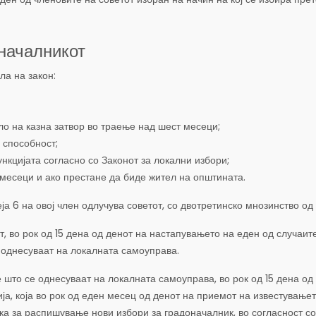
оначалникот
ла на закон:
ло на казна затвор во траење над шест месеци;
 способност;
нкцијата согласно со Законот за локални избори;
 месеци и ако престане да биде жител на општината.
ја 6 на овој член одлучува советот, со двотретинско мнозинство од 
, во рок од 15 дена од денот на настапувањето на еден од случаите 
 однесуваат на локалната самоуправа.
то се однесуваат на локалната самоуправа, во рок од 15 дена од 
ја, која во рок од еден месец од денот на приемот на известување
ка за распишување нови избори за градоначалник, во согласност со