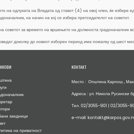
ето на одлуката на Владата од ставот (4) на овој член, ќе избере е
доначалник, на начин на кој се избира претседателот на советот.
на советот за времето на вршењето на должноста градоначалник во с
роведат доколку до новиот изборен период има помалку од шест ме
НКОВИ
КОНТАКТ
штина
Место : Општина Карпош , Мак
луги
Адреса : ул. Никола Русински бр
адоначалник
кретар
Тел. 02/3055-901 | 02/3055-9
ктори
бани заедници
e-mail: kontakt@karpos.gov.
вет
литика на приватност