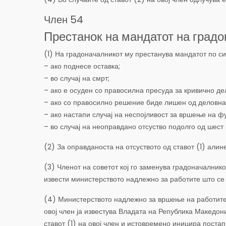
Член 54
Престанок на мандатот на град
(1) На градоначалникот му престанува мандатот по си
– ако поднесе оставка;
– во случај на смрт;
– ако е осуден со правосилна пресуда за кривично де
– ако со правосилно решение биде лишен од деловна
– ако настапи случај на неспојливост за вршење на фу
– во случај на неоправдано отсуство подолго од шест
(2) За оправданоста на отсуството од ставот (1) алине
(3) Членот на советот кој го заменува градоначалникот
извести министерството надлежно за работите што се
(4) Министерството надлежно за вршење на работите ш
овој член ја известува Владата на Република Македони
ставот (1) на овој член и истовремено иницира постап