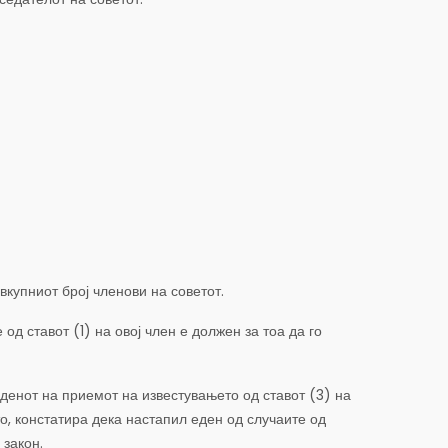
вкупниот број членови на советот.
од ставот (1) на овој член е должен за тоа да го
денот на приемот на известувањето од ставот (3) на
то, констатира дека настапил еден од случаите од
 закон.