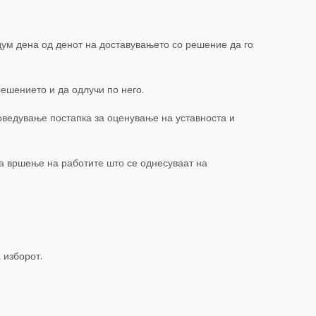
едум дена од денот на доставувањето со решение да го
 решението и да одлучи по него.
поведување постапка за оценување на уставноста и
за вршење на работите што се однесуваат на
 изборот.