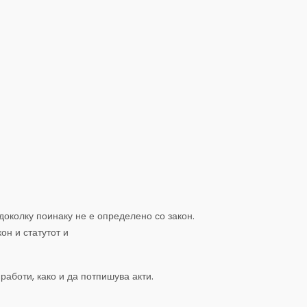
доколку поинаку не е определено со закон.
он и статутот и
аботи, како и да потпишува акти.