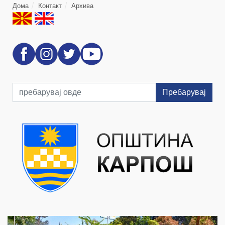
Дома
Контакт
Архива
Пребарувај