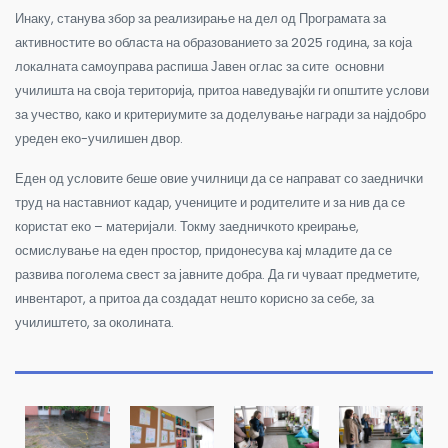
Инаку, станува збор за реализирање на дел од Програмата за
активностите во областа на образованието за 2025 година, за која
локалната самоуправа распиша Јавен оглас за сите основни
училишта на своја територија, притоа наведувајќи ги општите услови
за учество, како и критериумите за доделување награди за најдобро
уреден еко-училишен двор.
Еден од условите беше овие училници да се направат со заеднички
труд на наставниот кадар, учениците и родителите и за нив да се
користат еко – материјали. Токму заедничкото креирање,
осмислување на еден простор, придонесува кај младите да се
развива поголема свест за јавните добра. Да ги чуваат предметите,
инвентарот, а притоа да создадат нешто корисно за себе, за
училиштето, за околината.