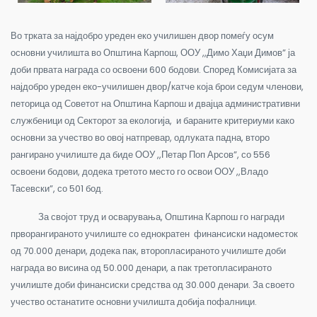
Во трката за најдобро уреден еко училишен двор помеѓу осум
основни училишта во Општина Карпош, ООУ ,,Димо Хаџи Димов” ја
доби првата награда со освоени 600 бодови. Според Комисијата за
најдобро уреден еко-училишен двор/катче која брои седум членови,
петорица од Советот на Општина Карпош и двајца административни
службеници од Секторот за екологија, и бараните критериуми како
основни за учество во овој натпревар, одлуката падна, второ
рангирано училиште да биде ООУ ,,Петар Поп Арсов”, со 556
освоени бодови, додека третото место го освои ООУ ,,Владо
Тасевски”, со 501 бод.
За својот труд и осварувања, Општина Карпош го награди
прворангираното училиште со еднократен финансиски надоместок
од 70.000 денари, додека пак, второпласираното училиште доби
награда во висина од 50.000 денари, а пак третопласираното
училиште доби финансиски средства од 30.000 денари. За своето
учество останатите основни училишта добија пофалници.