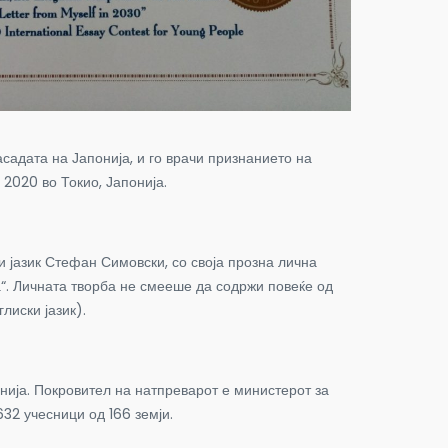
садата на Јапонија, и го врачи признанието на
2020 во Токио, Јапонија.
 јазик Стефан Симовски, со своја прозна лична
“. Личната творба не смееше да содржи повеќе од
лиски јазик).
нија. Покровител на натпреварот е министерот за
632 учесници од 166 земји.