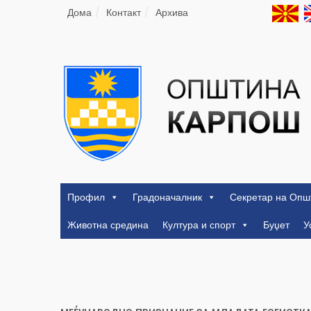
Дома
Контакт
Архива
Профил
Градоначалник
Секретар на Опш
Животна средина
Култура и спорт
Буџет
У