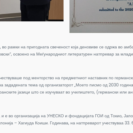
во рамки на пригодната свеченост која деновиве се одржа во амба
вски“, освоено на Меѓународниот литературен натпревар за млади 
чествуваше под менторство на предметниот наставник по германски
 на зададената тема од организаторот „Моето писмо од 2030 година
нските јазици што се изучуваат во училиштето, (германски или анг
 и е во организација на УНЕСКО и фондацијата ГОИ од Токио, Јапо
Јапонија – Хагиуда Коиши. Годинава, на натпреварот учествуваа 33. 