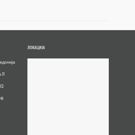
ЛОКАЦИЈА
едонија
.11
02
mk