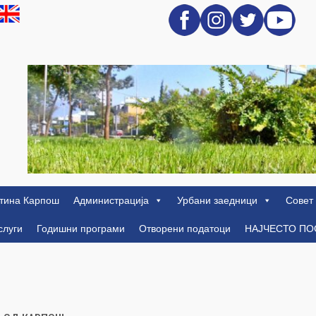
тина Карпош
Администрација
Урбани заедници
Совет
слуги
Годишни програми
Отворени податоци
НАЈЧЕСТО П