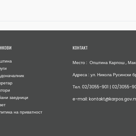
НКОВИ
КОНТАКТ
штина
Место : Општина Карпош , Мак
луги
Адреса : ул. Никола Русински бр
адоначалник
кретар
Тел. 02/3055-901 | 02/3055-9
ктори
бани заедници
e-mail: kontakt@karpos.gov.
вет
литика на приватност