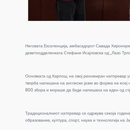
Неговата Екселенција, амбасадорот Савада Хиронори, 
деветоодделенката Стефани Исајловска од „Лазо Трпо
Основката од Карпош, на овој реномиран натпревар у
творба напишана на англиски јазик во форма на есеј
800 збора и мораше да биде напишана на еден од стра
Традиционалниот натпревар се одржува секоја година
образование, култура, спорт, наука и технологија на 