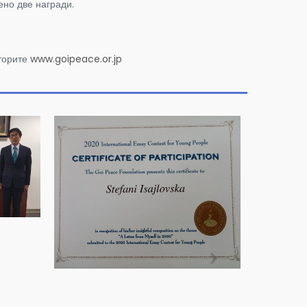
но две награди.
аторите
www.goipeace.or.jp