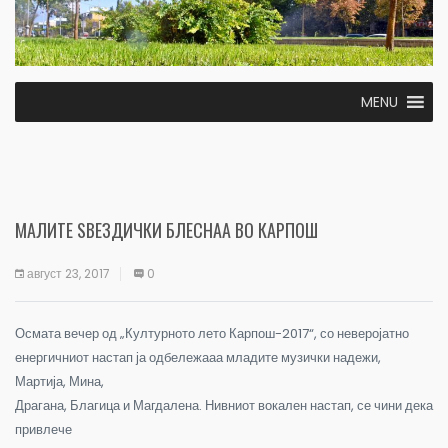
MENU
МАЛИТЕ ЅВЕЗДИЧКИ БЛЕСНАА ВО КАРПОШ
август 23, 2017
0
Осмата вечер од „Културното лето Карпош-2017“, со неверојатно
енергичниот настап ја одбележааа младите музички надежи,
Мартија, Мина,
Драгана, Благица и Магдалена. Нивниот вокален настап, се чини дека
привлече