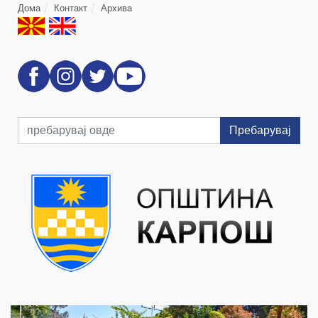
Дома
Контакт
Архива
Пребарувај