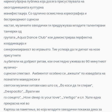
најмногубројна публика која досега присуствувала на
овoгодинешната културна
манифестација. Со одлично осмислена кореографија и
беспрекорниот сценски
настап, музичките ѕвездички ги придружуваа младите талентирани
танчерки од
групата „Aqua Dance Club“ кои демонстрираа перфектна
координација и
синхронизираност во играњето. Тие успеаја да ги дигнат на нозе
присутните
љубители на добриот ритам, кои очигледно уживаа во 90 минутниот
музичко-
сценски спектакл. Амбиентот особено се „вжешти“ по изведбата на
познатите македонски и
светски музички хитови како што се, „Во коси да ти спијам“,
„Despacito“, „Врати ми
го сонцето“, „How deep is your love“, „Vertigo“ и сл. Уште една
прекрасна ноќ во
Карпош за паметење, во која младите ѕвездички покажаа дека за