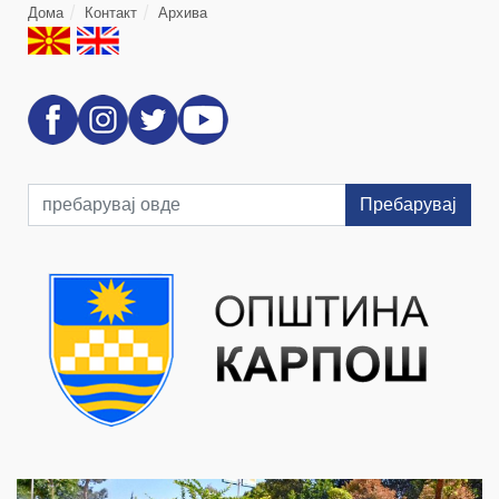
Дома
Контакт
Архива
Пребарувај