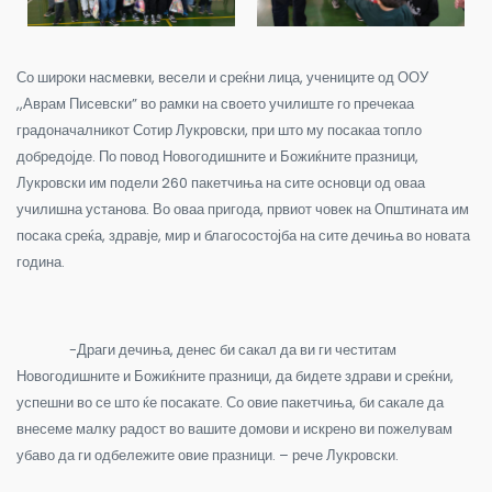
Со широки насмевки, весели и среќни лица, учениците од ООУ
,,Аврам Писевски” во рамки на своето училиште го пречекаа
градоначалникот Сотир Лукровски, при што му посакаа топло
добредојде. По повод Новогодишните и Божиќните празници,
Лукровски им подели 260 пакетчиња на сите основци од оваа
училишна установа. Во оваа пригода, првиот човек на Општината им
посака среќа, здравје, мир и благосостојба на сите дечиња во новата
година.
-Драги дечиња, денес би сакал да ви ги честитам
Новогодишните и Божиќните празници, да бидете здрави и среќни,
успешни во се што ќе посакате. Со овие пакетчиња, би сакале да
внесеме малку радост во вашите домови и искрено ви пожелувам
убаво да ги одбележите овие празници. – рече Лукровски.