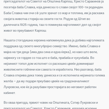
претседателот на Советот на Општина Карпош, Христо Саракинов ја
посетија баба Славка, која денеска го слави својот 100-ти роденден.
Баба Славка чии очи сè уште зрачат со жар и топлина, им ја раскажа
својата животна сторија на своите гости. Родум од Штип во
далечната 1925 година, таа го поминува најголемиот дел од својот
живот во преубавиот Карпош.
Нашата стогодишна хероина напоменува дека ја добива најголемата
поддршка од своето многубројно семејство. Имено, баба Славка е
мајка на три деца (има два сина и една ќерка), но како што вели,
најмногу се гордее со тоа што е баба, прабаба и чукунбаба. Во
нејзиниот топол дом исполнет со раскошно цвеќе доминираат
живописните гоблени кои самата ги изработила. Низ разговор, баба
Славка открива дека токму денеска и се исполнила нејзината голема
желба – да му подари преубаво цвеќе на градоначалникот
Лукровски, кое ќе ја разубави просторијата во неговиот работен
кабинет.
Во оваа пригода, првиот човек на Општината, Сотир Лукровски и
претседателот на Советот, Христо Саракинов, изразија искрени