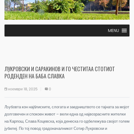
MENU
ЛУКРОВСКИ И САРАКИНОВ И ГО ЧЕСТИТАА СТОТИОТ
РОДЕНДЕН НА БАБА СЛАВКА
ноември 18, 2025
0
Љубовта кон најблиските, слогата и заедништвото се тајната за мојот
долговечен и спокоен живот – вели една од највозрасните жителки
на Карпош, Слава Коцевска, која денеска го одбележува својот голем
јубилеј. По тој повод градоначалникот Сотир Лукровски и