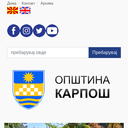
Дома
Контакт
Архива
Пребарувај