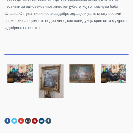
честитки за едновековниот животен јубилеј кој го празнува баба
Славка. Оттука, тие и посакаа добро здравје и уште многу весели
насмевки на нејзиното ведро лице, кое навидум ја крие сета мудрост
и добрина на светот.