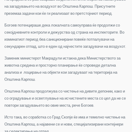
на загадувањето на воздухот во Општина Карпош. Присутните
преземаа задачи кои ќе ги реализаат во претстојниот период.
Богоев потенцираше дека локалната самоуправа ќе продолжи со
секојдневните контроли и дежурства од страна на инспекторите. Во
изминатиот период беа санкционирани повеќе потпалувачи на
секундарен отпад, што е еден од најчестите загадувачи на воздухот.
Заменик министерот Макрадули истакна дека Министерството за
животна средина и просторно планирање ќе спроведе детална
анализа и лоцирање на објекти кои загадуваат на територија на
Општина Карпош.
Општина Карпош продолжува со чистење на дивите депонии, како и
со оградување и осветлување на исчистените места со цел да не се
повтори загадувањето во овие места, рече Богоев.
Исто така, во соработка со Град Скопје ќе има и темелно чистење на
Општина Карпош, а најавени се и нови, специјализирани контејнери
за селектирање на отпад.