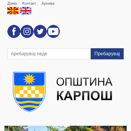
Дома
Контакт
Архива
Пребарувај