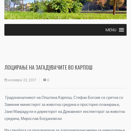
MENU
ЛОЦИРАЊЕ НА ЗАГАДУВАЧИТЕ ВО КАРПОШ
ноември 22, 2017
0
Градоначалникот на Општина Карпош, Стефан Богоев се сретна со
Заменик министерот за животна средина и просторно планирање,
Јани Макрадули и директорот на Државниот инспекторат за животна
средина, Мирослав Богдановски.
На средбата се разговараше за дополнителни мерки за намалување