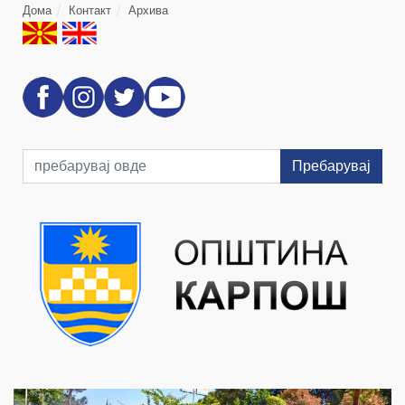
Дома
Контакт
Архива
Пребарувај