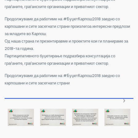
граѓаните, граѓанските организации и приватниот сектор.
Продолжуваме да работиме на #БуџетКарпош2018 заедно со
карпошани и сите засегнати страни произлегоа интересни предлози
за младите во Карпош.
Од наша страна ги презентиравме и проектите кои ги планираме за
2018-та година.
Партиципативното буџетирање подразбира консултација со
граѓаните, граѓанските организации и приватниот сектор.
Продолжуваме да работиме на #БуџетКарпош2018 заедно со
карпошани и сите засегнати страни