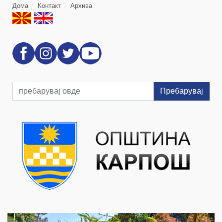
Дома
Контакт
Архива
Пребарувај