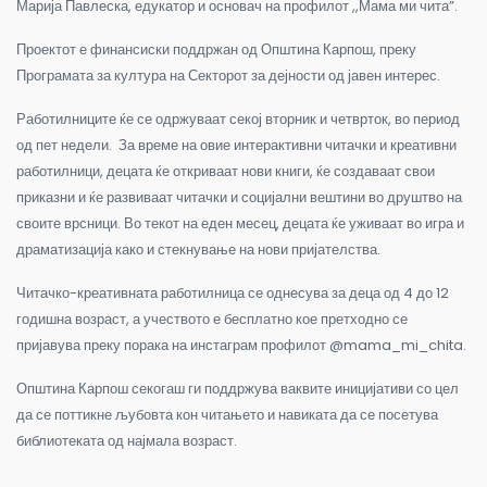
Марија Павлеска, едукатор и основач на профилот ,,Мама ми чита”.
Проектот е финансиски поддржан од Општина Карпош, преку
Програмата за култура на Секторот за дејности од јавен интерес.
Работилниците ќе се одржуваат секој вторник и четврток, во период
од пет недели. За време на овие интерактивни читачки и креативни
работилници, децата ќе откриваат нови книги, ќе создаваат свои
приказни и ќе развиваат читачки и социјални вештини во друштво на
своите врсници. Во текот на еден месец, децата ќе уживаат во игра и
драматизација како и стекнување на нови пријателства.
Читачко-креативната работилница се однесува за деца од 4 до 12
годишна возраст, а учеството е бесплатно кое претходно се
пријавува преку порака на инстаграм профилот @mama_mi_chita.
Општина Карпош секогаш ги поддржува ваквите иницијативи со цел
да се поттикне љубовта кон читањето и навиката да се посетува
библиотеката од најмала возраст.