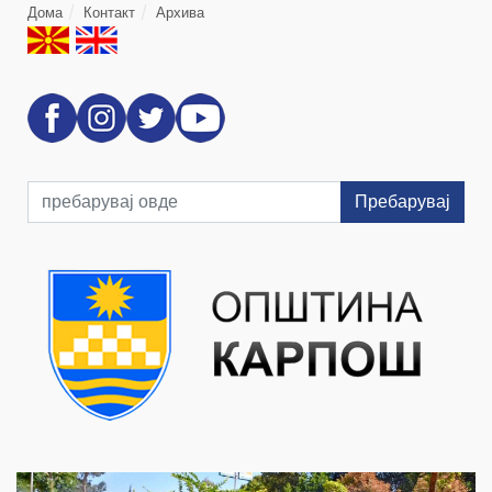
Дома
Контакт
Архива
Пребарувај