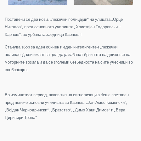
Поставени се два нови, „лежечки полицајци“ на улицата „Орце
Николов“, пред основното училиште „Христијан Тодоровски –
Карпош“, во урбаната заедница Карпош 1.
Станува збор за еден обичен и еден интелигентен „лежечки
полицаец“, кои имаат за цел да ја забават брзината на движење на
моторните возила и да се зголеми безбедноста на сите учесници во
сообраќајот.
Во изминатиот период, ваков тип на сигнализација беше поставен
пред повеќе основни училишта во Карпош: „Јан Амос Коменски“,
„Војдан Чернодрински“, „Братство“, „Димо Хаџи Димов“ и „Вера
Циривири Трена“.