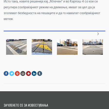
Исто така, новите решенија кај „Млечен“ и во Карпош 4 со кои се
регулира сообраќајниот режим на движење, имаат за цел да ја
зголемат безбедноста на пешаците и да го намалат сообраќајниот
метеж.
ЗАЧЛЕНЕТЕ СЕ ЗА ИЗВЕСТУВАЊА