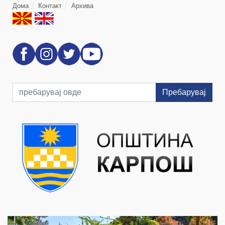
Дома
Контакт
Архива
Пребарувај