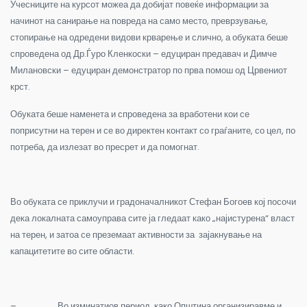
Учесниците
на курсот можеа да добијат повеќе информации за
начинот на санирање на повреда на само место, преврзување,
стопирање на одредени видови крварење и слично, а обуката беше
спроведена од Др.Ѓуро Кленкоски – едуциран предавач и Димче
Милановски – едуциран демонстратор по прва помош од Црвениот
крст.
Обуката беше наменета и спроведена за вработени кои се
поприсутни на терен и се во директен контакт со граѓаните, со цел, по
потреба, да излезат во пресрет и да помогнат.
Во обуката се приклучи и градоначалникот Стефан Богоев кој посочи
дека локалната самоуправа сите ја гледаат како „најистурена“ власт
на терен, и затоа се преземаат активности за зајакнување на
капацитетите во сите области.
–
Во изминатиов период, како Општина организиравме и