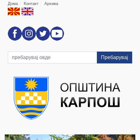
Дома
Контакт
Архива
Пребарувај