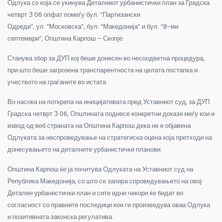
Одлука со која се укинува Деталниот урбанистички план за Градска
четврт З 06 опфат помеѓу бул. “Партизански
Одреди”, ул. “Московска”, бул. “Македонија” и бул. “8-ми
септември”, Општина Карпош – Скопје.
Станува збор за ДУП кој беше донесен во несоодветна процедура,
при што беше загрозена транспарентноста на целата постапка и
учеството на граѓаните во истата.
Во насока на поткрепа на иницијативата пред Уставниот суд, за ДУП
Градска четврт З 06, Општината поднесе конкретни докази меѓу кои и
извод од веб страната на Општина Карпош дека не е објавена
Одлуката за неспроведување на стратегиска оцена која претходи на
донесувањето на деталните урбанистички планови.
Општина Карпош ќе ја почитува Одлуката на Уставниот суд на
Република Македонија, со што се запира спроведувањето на овој
Детален урбанистички план и сите идни чекори ќе бидат во
согласност со правните последици кои ги произведува оваа Одлука
и позитивната законска регулатива.