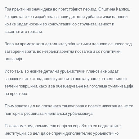
Тоа практично значи дека во претстојниот период, Општина Карпош
ќе пристапи кон изработка на нови детални урбанистички планови
кои ќе бидат носени во консултации со стручната јавност и
засегнатите граѓани.
Заврши времето кога деталните урбанистички планови се носеа зад
затворени врати, во нетранспарентна постапка и со политички
влијанија.
Исто така, во новите детални урбанистички планови ќе бидат
запазени сите стандарди и услови за поставување на зеленило и
зелени површини, како и за обезбедување на поголема хуманизација
на просторот.
Примарната цел на локалната самоуправа е повеќе никогаш да не се
повтори агресивната и непланска урбанизација.
Покажавме недвосмислена волја за соработка со надлежните
институции, со цел да се спречи дополнително урбанистичко