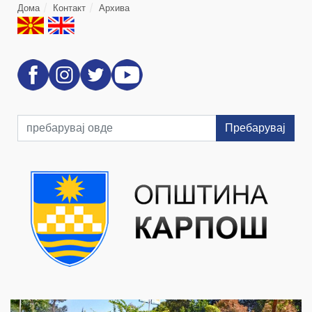
Дома
Контакт
Архива
Пребарувај