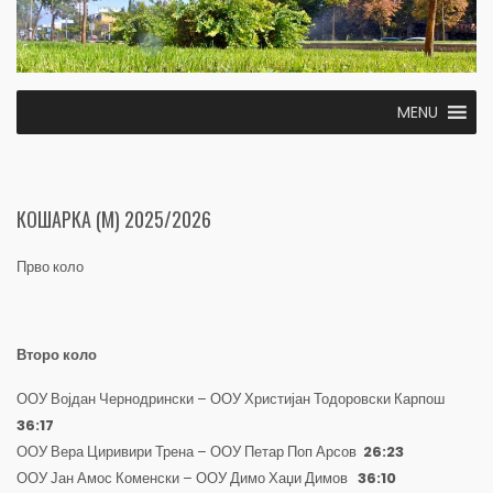
MENU
КОШАРКА (М) 2025/2026
Прво коло
Второ коло
ООУ Војдан Чернодрински – ООУ Христијан Тодоровски Карпош
36:17
ООУ Вера Циривири Трена – ООУ Петар Поп Арсов
26:23
ООУ Јан Амос Коменски – ООУ Димо Хаџи Димов
36:10