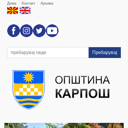
Дома
Контакт
Архива
Пребарувај