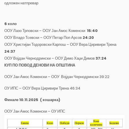
одложен натпревар
6 коло
ООУ Лазо Трповски – ООУ Јан Амос Коменски
15:40
ООУ Владо Тсевски – ООУ Петар Поп Арсов
24:20
ООУ Христијан Тодоровски Карпош – ООУ Вера Циривири Трена
24:37
ООУ Војдан Чернодрински – ООУ Димо Хаџи Димов
37:24
КУП ПО ПОВОД ДЕНОВИ НА ОПШТИНА
ООУ Јан Амос Коменски – ООУ Војдан Чернодрински 39:22
ОУ ИПС – ООУ Вера Циривири Трена 46:34
Финале 10.11.2025
( кошарка)
ООУ Јан Амос Коменски – ОУ ИПС