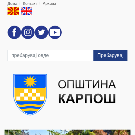
Дома
Контакт
Архива
Пребарувај