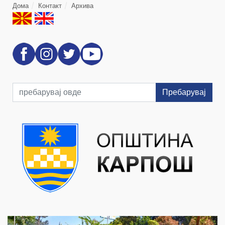
Дома
Контакт
Архива
Пребарувај