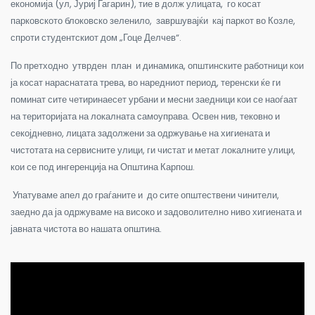
економија (ул, Јуриј Гагарин), тие в долж улицата, го косат
парковското блоковско зеленило, завршувајќи кај паркот во Козле,
спроти студентскиот дом „Гоце Делчев“.
По претходно утврден план и динамика, општинските работници кои
ја косат нараснатата трева, во наредниот период, теренски ќе ги
поминат сите четиринаесет урбани и месни заедници кои се наоѓаат
на територијата на локалната самоуправа. Освен нив, тековно и
секојдневно, лицата задолжени за одржување на хигиената и
чистотата на сервисните улици, ги чистат и метат локалните улици,
кои се под ингеренција на Општина Карпош.
Упатуваме апел до граѓаните и до сите општествени чинители,
заедно да ја одржуваме на високо и задоволително ниво хигиената и
јавната чистота во нашата општина.