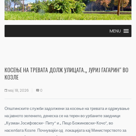
MENU
КОСЕЊЕ НА ТРЕВАТА ДОЛЖ УЛИЦАТА.„ ЈУРИЈ ГАГАРИН“ ВО
КОЗЛЕ
мај 18, 2026
0
Општинските служби задолжени за косење на тревата и одржување
на јавното зеленило, денеска се на терен во урбаните заедници
„Кузман Јосифовски- Питу“ и „ Пецо Божиновски-Кочо“, во
населбата Козле. Почнувајќи од локацијата кај Министерството за