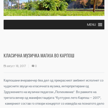
MENU
КЛАСИЧНА МУЗИЧКА МАГИЈА ВО КАРПОШ
август 18, 2017
0
Карпошани вчеравечер беа дел од прекрасниот амбиент исполнет со
чудесните звуци на класичната музика, интерпретирани од
Здружението на музички педагози „Полихимниа“. Во рамките на
третата вечер од манифестацијата “Културно лето Карпош – 2017“,
камерниот состав го отвори концертот со изведба на познатото дело