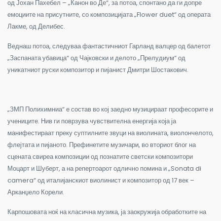
од Јохан Пахебел – „Канон во Де“, за потоа, спонтано да ги допре
емоциите на присутните, со композицијата „Flower duet“ од операта
Лакме, од Делибес.
Веднаш потоа, следуваа фантастичниот Гарланд валцер од балетот
„Заспаната убавица“ од Чајковски и делото „Прелудиум“ од
уникатниот руски композитор и пијанист Дмитри Шостакович.
„ЗМП Полихимниа“ е состав во кој заедно музицираат професорите и
учениците. Нив ги поврзува чувствителна енергија која ја
манифестираат преку суптилните звуци на виолината, виолончелото,
флејтата и пијаното. Префинетите музичари, во вториот блог на
сцената свиреа композиции од познатите светски композитори
Моцарт и Шуберт, а на репертоарот одлично помина и „Sonata di
camera“ од италијанскиот виолинист и композитор од 17 век –
Арканџело Корели.
Карпошовата ноќ на класична музика, ја заокружија обработките на