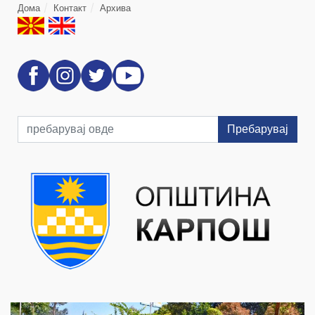
Дома
Контакт
Архива
Пребарувај