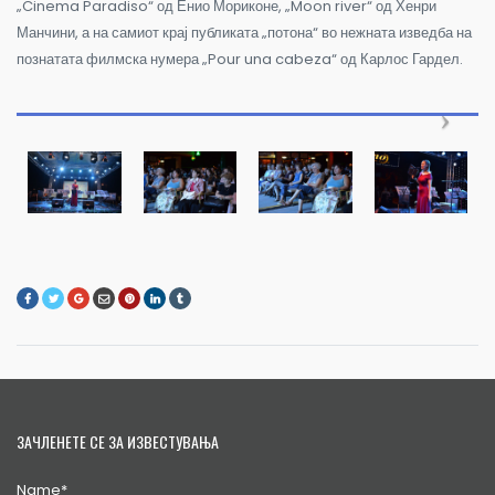
„Cinema Paradiso“ од Енио Мориконе, „Moon river“ од Хенри
Манчини, а на самиот крај публиката „потона“ во нежната изведба на
познатата филмска нумера „Pour una cabeza“ од Карлос Гардел.
ЗАЧЛЕНЕТЕ СЕ ЗА ИЗВЕСТУВАЊА
Name*