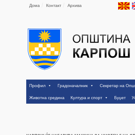
Дома
Контакт
Архива
Профил
Градоначалник
Секретар на Опш
Животна средина
Култура и спорт
Буџет
У