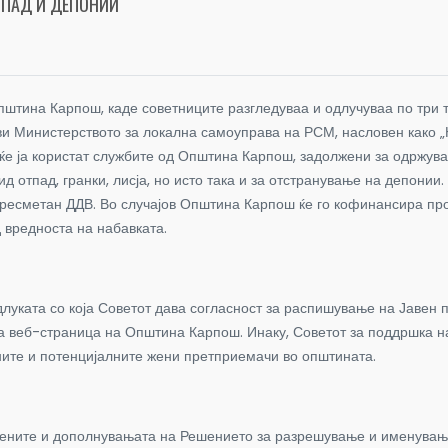
ТПАД И ДЕПОНИИ
пштина Карпош, каде советниците разгледуваа и одлучуваа по три т
ави Министерството за локална самоуправа на РСМ, насловен како 
 ќе ја користат службите од Општина Карпош, задолжени за одржувањ
д отпад, гранки, лисја, но исто така и за отстранување на депонии
ресметан ДДВ. Во случајов Општина Карпош ќе го кофинансира про
од вредноста на набавката.
уката со која Советот дава согласност за распишување на Јавен п
та веб-страница на Општина Карпош. Инаку, Советот за поддршка 
ите и потенцијалните жени претприемачи во општината.
мените и дополнувањата на Решението за разрешување и именување