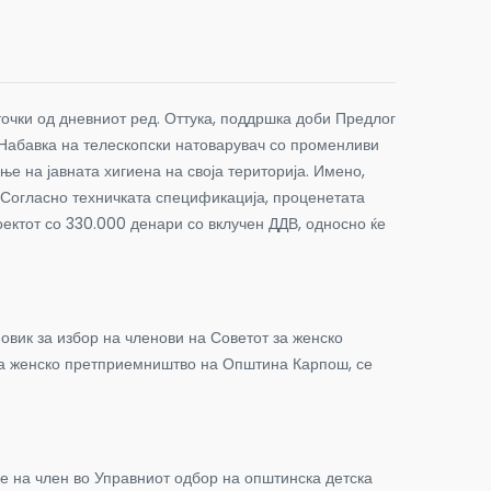
очки од дневниот ред. Оттука, поддршка доби Предлог
„Набавка на телескопски натоварувач со променливи
е на јавната хигиена на своја територија. Имено,
. Согласно техничката спецификација, проценетата
ектот со 330.000 денари со вклучен ДДВ, односно ќе
овик за избор на членови на Советот за женско
на женско претприемништво на Општина Карпош, се
 на член во Управниот одбор на општинска детска