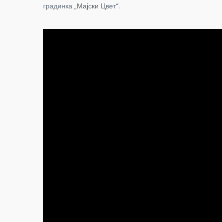
градинка „Мајски Цвет“.