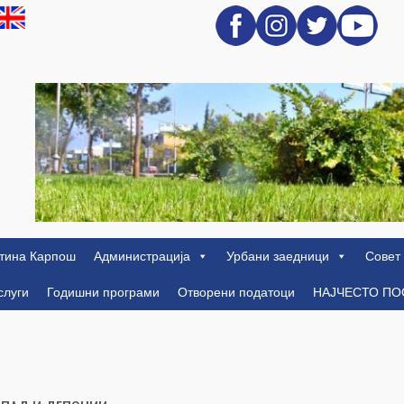
тина Карпош
Администрација
Урбани заедници
Совет
слуги
Годишни програми
Отворени податоци
НАЈЧЕСТО П