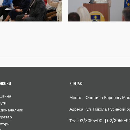
НКОВИ
КОНТАКТ
штина
Место : Општина Карпош , Мак
луги
Адреса : ул. Никола Русински бр
адоначалник
кретар
Тел. 02/3055-901 | 02/3055-9
ктори