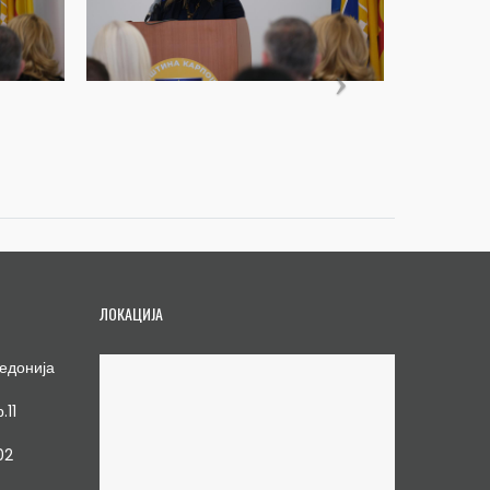
ЛОКАЦИЈА
едонија
.11
02