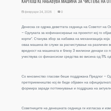
КАРПОШ ЌЕ НАБАВУВА МАШИНА ЗА ЧИСТЕЊЕ НА О
февруари 24, 2026
0
Денеска се одржа деветтата седница на Советот на О
– Одлуката за кофинансирање на проектот кој го обј
корпи“.
Станува збор за набавка на механизација која
оваа машина ќе служи за расчистување на различен ви
вредност на машината е близу 3 милиони денари со п
учествува со финансиски средства во висина од 11% 
Со мнозинство гласови беше поддржана Предлог – Одл
претприемништво кој ќе биде објавен на официјална
формира заради поттикнување и поддршка на актуелн
Советниците на денешната седница ги изгласаа и из