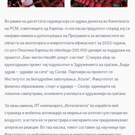
Во рамки на десеттата седница која се одржа денеска во Кинотеката
на РСМ, советниците од Карпош го изгласаа предлогот според кој се
направи измена и дополнување на Програмата за активностите во
областа на екологијата и енергетската ефикасност за 2022 година,
со што Општина Карпош ќе обезбеди 200.000 денари за поддршка на
проектот „Био-метео Health алерт-систем“. Станува збор за
едногодишен проект чиј подносител е Здружението на граѓани „Биди
здрав – здравје за сите“ од Скопје. Партнери на проектот се
Институтот за белодробни заболувања „Козле“, Факултетот за
физичко образование, спорт и здравје – Скопје, единиците на
локална самоуправа, основните училишта и здруженија на граѓани.
За оваа намена, ИТ компанијата „Интелигента“ ќе изработи веб
страница и мобилна апликација за мерење на штетни супстанции во
воздухот, а истата ќе ги регистрира и материите кои предизвикуваат
алергиски реакции. Во таа насока, тимот составен од научници при
Факултетот за информатички науки и компјутерско инженерство