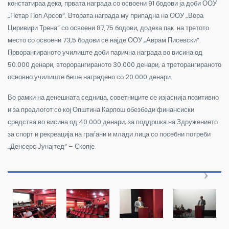
констатираа дека, првата награда со освоени 91 бодови ја доби ООУ
„Петар Поп Арсов“. Втората награда му припадна на ООУ „Вера
Циривири Трена“ со освоени 87,75 бодови, додека пак на третото
место со освоени 73,5 бодови се најде ООУ „Аврам Писевски“.
Прворангираното училиште доби парична награда во висина од
50.000 денари, второрангираното 30.000 денари, а треторангираното
основно училиште беше наградено со 20.000 денари.
Во рамки на денешната седница, советниците се изјаснија позитивно
и за предлогот со кој Општина Карпош обезбеди финансиски
средства во висина од 40.000 денари, за поддршка на Здружението
за спорт и рекреација на граѓани и млади лица со посебни потреби
„Денсерс Јунајтед“ – Скопје.