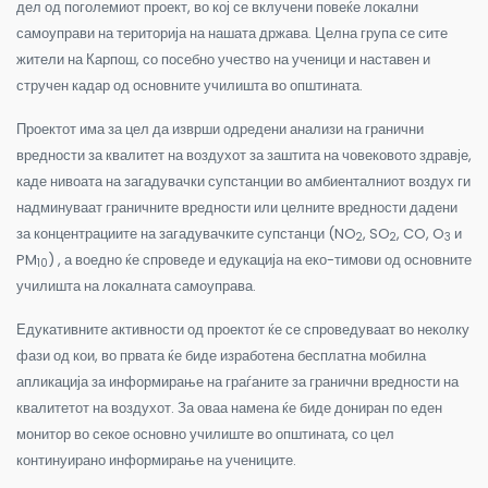
дел од поголемиот проект, во кој се вклучени повеќе локални
самоуправи на територија на нашата држава. Целна група се сите
жители на Карпош, со посебно учество на ученици и наставен и
стручен кадар од основните училишта во општината.
Проектот има за цел да изврши одредени анализи на гранични
вредности за квалитет на воздухот за заштита на човековото здравје,
каде нивоата на загадувачки супстанции во амбиенталниот воздух ги
надминуваат граничните вредности или целните вредности дадени
за концентрациите на загадувачките супстанци (NO
, SO
, CO, O
и
2
2
3
PM
) , а воедно ќе спроведе и едукација на еко-тимови од основните
10
училишта на локалната самоуправа.
Едукативните активности од проектот ќе се спроведуваат во неколку
фази од кои, во првата ќе биде изработена бесплатна мобилна
апликација за информирање на граѓаните за гранични вредности на
квалитетот на воздухот. За оваа намена ќе биде дониран по еден
монитор во секое основно училиште во општината, со цел
континуирано информирање на учениците.