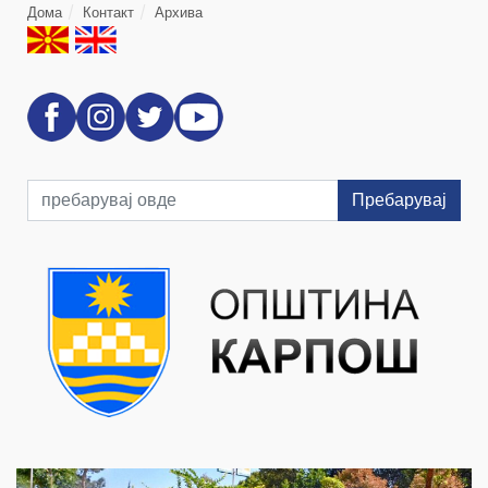
Дома
Контакт
Архива
Пребарувај