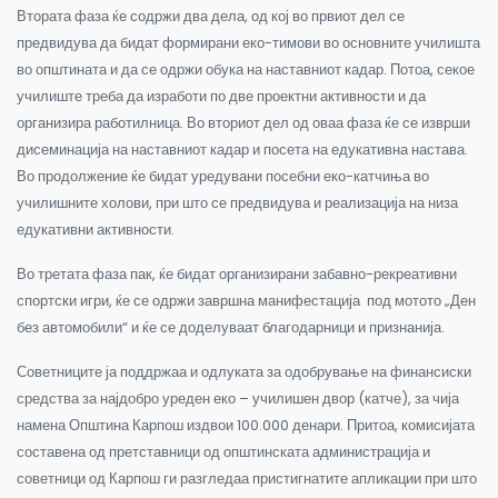
Втората фаза ќе содржи два дела, од кој во првиот дел се
предвидува да бидат формирани еко-тимови во основните училишта
во општината и да се одржи обука на наставниот кадар. Потоа, секое
училиште треба да изработи по две проектни активности и да
организира работилница. Во вториот дел од оваа фаза ќе се изврши
дисеминација на наставниот кадар и посета на едукативна настава.
Во продолжение ќе бидат уредувани посебни еко-катчиња во
училишните холови, при што се предвидува и реализација на низа
едукативни активности.
Во третата фаза пак, ќе бидат организирани забавно-рекреативни
спортски игри, ќе се одржи завршна манифестација под мотото „Ден
без автомобили“ и ќе се доделуваат благодарници и признанија.
Советниците ја поддржаа и одлуката за одобрување на финансиски
средства за најдобро уреден еко – училишен двор (катче), за чија
намена Општина Карпош издвои 100.000 денари. Притоа, комисијата
составена од претставници од општинската администрација и
советници од Карпош ги разгледаа пристигнатите апликации при што