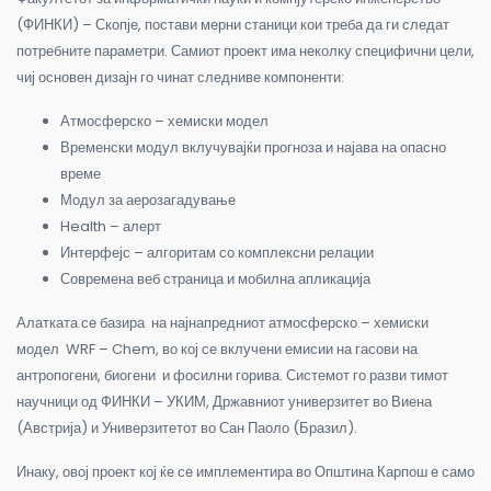
(ФИНКИ) – Скопје, постави мерни станици кои треба да ги следат
потребните параметри. Самиот проект има неколку специфични цели,
чиј основен дизајн го чинат следниве компоненти:
Атмосферско – хемиски модел
Временски модул вклучувајќи прогноза и најава на опасно
време
Модул за аерозагадување
Health – алерт
Интерфејс – алгоритам со комплексни релации
Современа веб страница и мобилна апликација
Алатката се базира на најнапредниот атмосферско – хемиски
модел WRF – Chem, во кој се вклучени емисии на гасови на
антропогени, биогени и фосилни горива. Системот го разви тимот
научници од ФИНКИ – УКИМ, Државниот универзитет во Виена
(Австрија) и Универзитетот во Сан Паоло (Бразил).
Инаку, овој проект кој ќе се имплементира во Општина Карпош е само