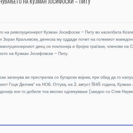
НУВАЊЕТО НА КУЗМАН ЈОСИФОСКИ – ПИТУ
то на револуционерот Кузман Јосифоски – Питу во населбата Козл
 Зоран Краљевски, денеска му оддаде почит на големиот македонск
еволуционерниот деец се поклонија и бројни граѓани, членови на С
лото на Кузман Јосифовски – Питу.
и загинува во престрелка со бугарски војник, при обид да го напу
иот Гоце Делчев“ на НОБ. Оттука, на 2. август 1945 година, Кузма
едонија кои го добиле тоа високо одликување (заедно со Стив Нау