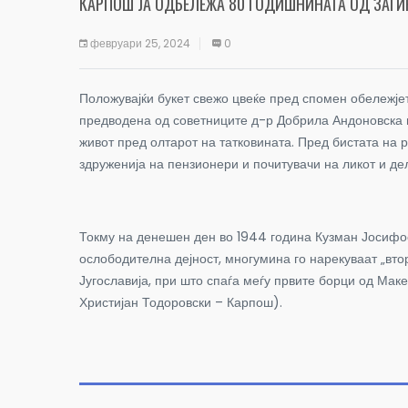
КАРПОШ ЈА ОДБЕЛЕЖА 80 ГОДИШНИНАТА ОД ЗАГИ
февруари 25, 2024
0
Положувајќи букет свежо цвеќе пред спомен обележје
предводена од советниците д-р Добрила Андоновска и
живот пред олтарот на татковината.
Пред бистата на р
здруженија на пензионери и почитувачи на ликот и де
Токму на денешен ден во 1944 година Кузман Јосифоск
ослободителна дејност, многумина го нарекуваат „втор
Југославија, при што спаѓа меѓу првите борци од Мак
Христијан Тодоровски – Карпош).