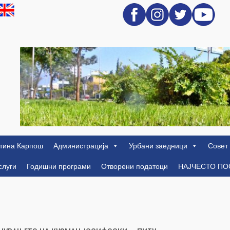
тина Карпош
Администрација
Урбани заедници
Совет
слуги
Годишни програми
Отворени податоци
НАЈЧЕСТО П