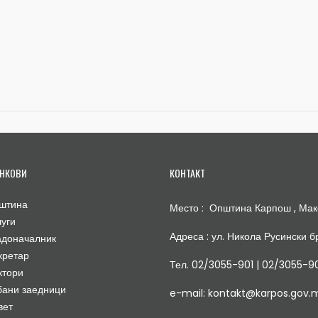
НКОВИ
КОНТАКТ
штина
Место : Општина Карпош , Мак
луги
Адреса : ул. Никола Русински бр
адоначалник
кретар
Тел. 02/3055-901 | 02/3055-9
ктори
бани заедници
e-mail: kontakt@karpos.gov.
вет