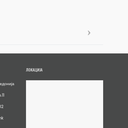
ЛОКАЦИЈА
едонија
.11
02
mk