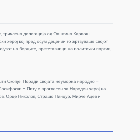
е, тричлена делегација од Општина Карпош
и херој кој пред осум децении го жртвуваше својот
ојузот на борците, претставници на политички партии,
шти Скопје. Поради својата неуморна народно –
н Јосифоски – Питу е прогласен за Народен херој на
мов, Орце Николов, Страшо Пинџур, Мирче Ацев и