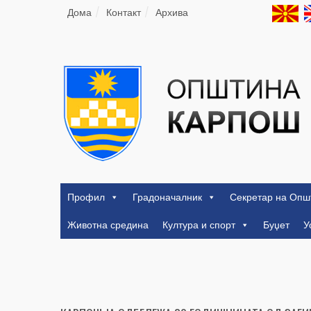
Дома
Контакт
Архива
Профил
Градоначалник
Секретар на Опш
Животна средина
Култура и спорт
Буџет
У