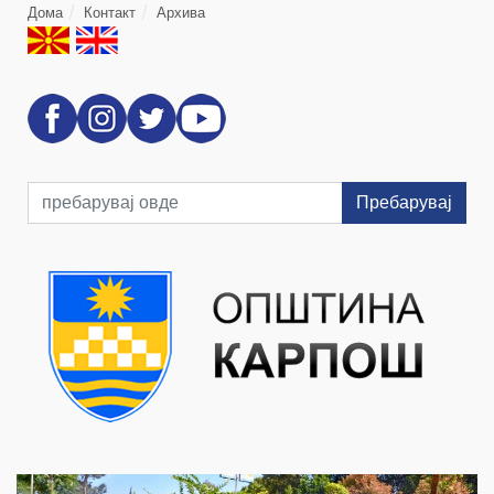
Дома
Контакт
Архива
Пребарувај