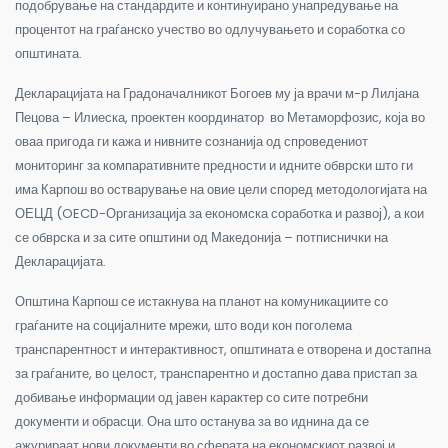
подобрување на стандардите и континуирано унапредување на
процентот на граѓанско учество во одлучувањето и соработка со
општината.
Декларацијата на Градоначалникот Богоев му ја врачи м-р Лилјана
Пецова – Илиеска, проектен координатор во Метаморфозис, која во
оваа пригода ги кажа и нивните сознанија од спроведениот
мониторинг за компаративните предности и идните обврски што ги
има Карпош во остварување на овие цели според методологијата на
ОЕЦД (
OECD
-Организација за економска соработка и развој), а кои
се обврска и за сите општини од Македонија – потписнички на
Декларацијата.
Општина Карпош се истакнува на планот на комуникациите со
граѓаните на социјалните мрежи, што води кон поголема
транспарентност и интерактивност, општината е отворена и достапна
за граѓаните, во целост, транспарентно и достапно дава пристап за
добивање информации од јавен карактер со сите потребни
документи и обрасци. Она што останува за во иднина да се
ажурираат нови документи во сферата на економскиот развој и