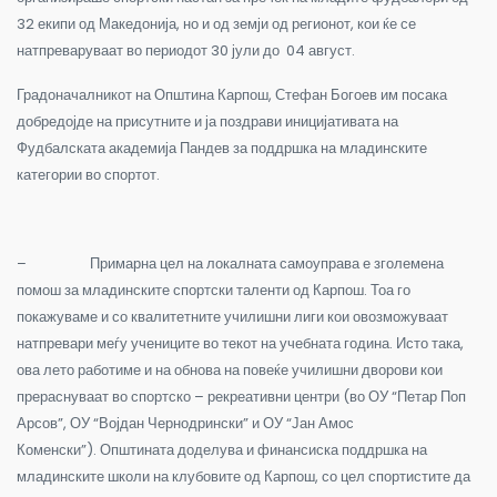
32 екипи од Македонија, но и од земји од регионот, кои ќе се
натпреваруваат во периодот 30 јули до 04 август.
Градоначалникот на Општина Карпош, Стефан Богоев им посака
добредојде на присутните и ја поздрави иницијативата на
Фудбалската академија Пандев за поддршка на младинските
категории во спортот.
– Примарна цел на локалната самоуправа е зголемена
помош за младинските спортски таленти од Карпош. Тоа го
покажуваме и со квалитетните училишни лиги кои овозможуваат
натпревари меѓу учениците во текот на учебната година. Исто така,
ова лето работиме и на обнова на повеќе училишни дворови кои
прераснуваат во спортско – рекреативни центри (во ОУ “Петар Поп
Арсов”, ОУ “Војдан Чернодрински” и ОУ “Јан Амос
Коменски”). Општината доделува и финансиска поддршка на
младинските школи на клубовите од Карпош, со цел спортистите да