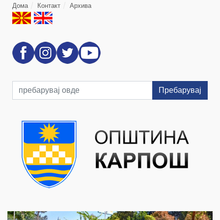
Дома
Контакт
Архива
Пребарувај