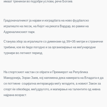
имаат тренинзи во подобри услови, рече Богоев.
Градоначалникот ја најави и изградбата на ново фудбалско
игралиште на песок, на Кејот на реката Вардар, во рамки на
Адреналинскиот парк.
Станува збор за игралиште со димензии од 39×35 метри и странични
трибини, кое ќе биде погодно и за организирање на меѓународни
турнири во летниот период.
На спортскиот настан се обрати и Премиерот на Република
Македонија, Зоран Заев, кој напомена дека намерата на Владата е да
се поттикне социјална интеракција меѓу младите, а новиот Закон за
спорт ќе обезбеди, меѓудругото, и мапирање на талентите од нивна
најрана возраст.