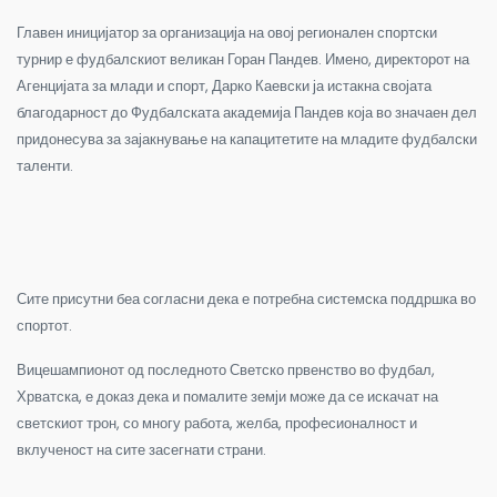
Главен иницијатор за организација на овој регионален спортски
турнир е фудбалскиот великан Горан Пандев. Имено, директорот на
Агенцијата за млади и спорт, Дарко Каевски ја истакна својата
благодарност до Фудбалската академија Пандев која во значаен дел
придонесува за зајакнување на капацитетите на младите фудбалски
таленти.
Сите присутни беа согласни дека е потребна системска поддршка во
спортот.
Вицешампионот од последното Светско првенство во фудбал,
Хрватска, е доказ дека и помалите земји може да се искачат на
светскиот трон, со многу работа, желба, професионалност и
вклученост на сите засегнати страни.