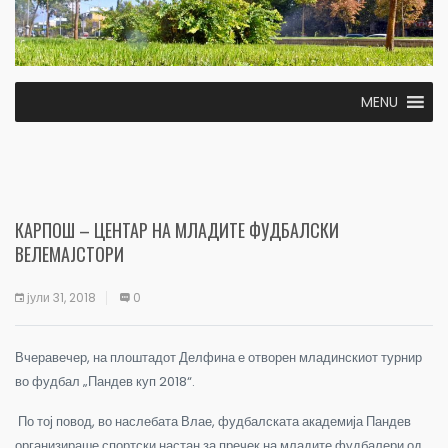
MENU
КАРПОШ – ЦЕНТАР НА МЛАДИТЕ ФУДБАЛСКИ
ВЕЛЕМАЈСТОРИ
јули 31, 2018
0
Вчеравечер, на плоштадот Делфина е отворен младинскиот турнир
во фудбал „Пандев куп 2018“.
По тој повод, во наслебата Влае, фудбалската академија Пандев
организираше спортски настан за пречек на младите фудбалери од