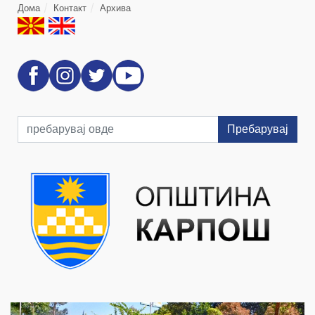
Дома
Контакт
Архива
Пребарувај