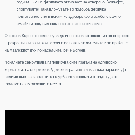
години – беше физичката активност на отворено. Вежбајте,
спортувајте! Така вложувате во подобра физичка
подготвеност, но и психичко здравје, кое е особено важно,
имајќи ги предвид околностите во кои живееме.
Општина Карпош продолжува да инвестира во ваков тип на спортско
– рекреативни зони, кои особено се важни за жителите и за враќање
на маалскиот дух по населбите, рече Богоев.
Локалната самоуправа ги повикува сите граѓани на одговорно
користење на спортските/детски игралишта и маалски паркови. Да
водиме сметка за заштита на урбаната опрема и отпадот да го
фрламе на обележаните места.