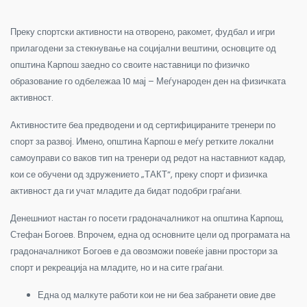
Преку спортски активности на отворено, ракомет, фудбал и игри
прилагодени за стекнување на социјални вештини, основците од
општина Карпош заедно со своите наставници по физичко
образование го одбележаа 10 мај – Меѓународен ден на физичката
активност.
Активностите беа предводени и од сертифицираните тренери по
спорт за развој. Имено, општина Карпош е меѓу ретките локални
самоуправи со ваков тип на
тренери од редот на наставниот кадар,
кои се обучени од здружението „ТАКТ“, преку спорт и физичка
активност да ги учат младите да бидат подобри граѓани.
Денешниот настан го посети градоначалникот на општина Карпош,
Стефан Богоев. Впрочем, една од основните цели од програмата на
градоначалникот Богоев е да овозможи повеќе јавни простори за
спорт и рекреација на младите, но и на сите граѓани.
Една од малкуте работи кои не ни беа забранети овие две