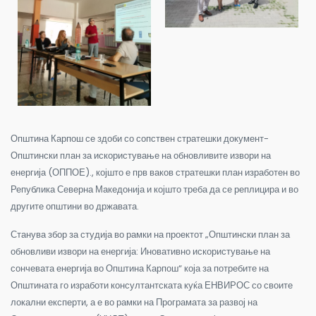
Општина Карпош се здоби со сопствен стратешки документ-
Општински план за искористување на обновливите извори на
енергија (ОППОЕ)., којшто е прв ваков стратешки план изработен во
Република Северна Македонија и којшто треба да се реплицира и во
другите општини во државата.
Станува збор за студија во рамки на проектот „Општински план за
обновливи извори на енергија: Иновативно искористување на
сончевата енергија во Општина Карпош
“ која за потребите на
Општината го изработи консултантската куќа ЕНВИРОС со своите
локални експерти, а е во рамки на Програмата за развој на