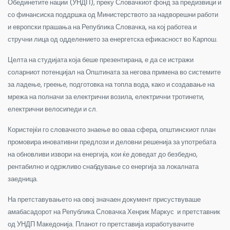
Обединетите нации (УНДП), преку Словачкиот фонд за предизвици и
со финансиска поддршка од Министерството за надворешни работи
и европски прашања на Република Словачка, на кој работеа и
стручни лица од одделението за енергетска ефикасност во Карпош.
Целта на студијата која беше презентирана, е да се истражи
соларниот потенцијал на Општината за негова примена во системите
за ладење, греење, подготовка на топла вода, како и создавање на
мрежа на полначи за електрични возила, електрични тротинети,
електрични велосипеди и сл.
Користејќи го словачкото знаење во оваа сфера, општинскиот план
промовира иновативни предлози и деловни решенија за употребата
на обновливи извори на енергија, кои ќе доведат до безбедно,
рентабилно и одржливо снабдување со енергија за локалната
заедница.
На претставувањето на овој значаен документ присуствуваше
амабасадорот на Република Словачка Хенрик Маркус и претставник
од УНДП Македонија. Планот го претставија изработувачите