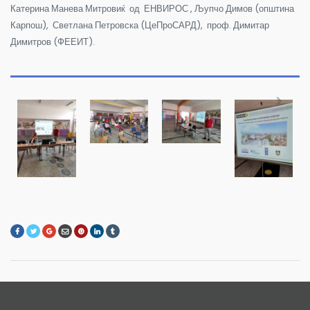
Катерина Манева Митровиќ од ЕНВИРОС , Љупчо Димов (општина
Карпош), Светлана Петровска (ЦеПроСАРД), проф. Димитар
Димитров (ФЕЕИТ).