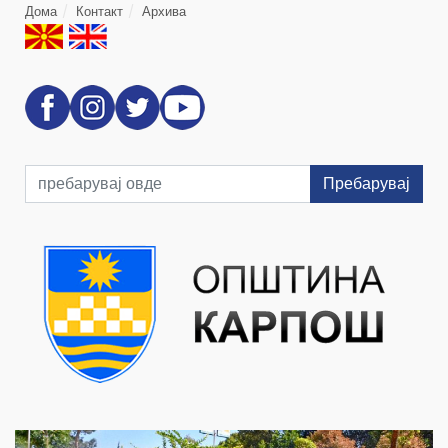
Дома
Контакт
Архива
Пребарувај