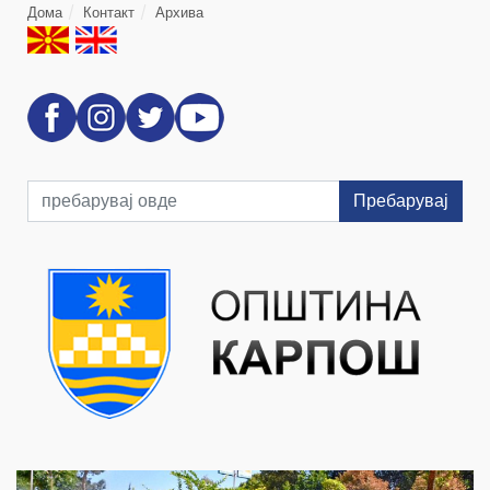
Дома
Контакт
Архива
Пребарувај