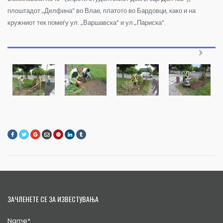
плоштадот „Делфина” во Влае, платото во Бардовци, како и на
кружниот тек помеѓу ул. „Варшавска” и ул.„Париска”.
ЗАЧЛЕНЕТЕ СЕ ЗА ИЗВЕСТУВАЊА
Name*