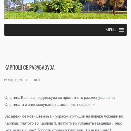
MENU
КАРПОШ СЕ РАЗУБАВУВА
мај 16, 2018
0
Општина Карпош продолжува со пролетното разеленување на
Општината и оплеменување на зелените површини.
Засадени се нови цвеќиња и украсни грмушки на повеќе локации во
Карпош: платото во Карпош 3, платото во урбаната заедница „Пецо
Божиновски Кочо“ (спроти студентскиот дом „Гоце Делчев“),