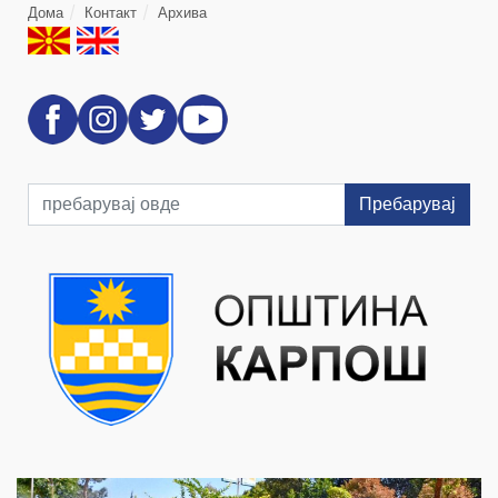
Дома
Контакт
Архива
Пребарувај