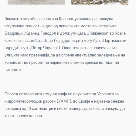
Зимската служба на општина Карпош, утринава распрскува
емулзиона течност на дел од повисоките места во населбите
Бардовци, Жданец, Трнодол и долж улицата „Ловќенска“ во Козле,
како и низ населбата Влае (кај удолницата меѓу бул. „Партизански
одреди“ и ул. „Петар Чаулев“). Оваа течност се нанесува низ
улиците како превенција, за да спречи евентуално заледување на
коловозот во пресрет на најавените снежни врнежи во текот на
викендот.
Според остварената комуникација со службите од Управата за
хидрометеоролошки работи (УХМР), во Скопје е најавена снежна
покривка од 10 сантиметри и ниски температури кои се очекува да
траат повеќе денови.