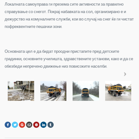
Локалната самоуправа ги презема сите активности за правилно
справување со снегот. Покрај набавката на сол, организирано е и
дежурство на комуналните служби, кои во случај на снег ќе ги чистат
пофреквентните пешачки зони.
Основната цел е да бидат проодни пристапите пред детските
градинки, основните училишта, здравствените установи, како и да се
обезбеди непречено движење низ повисоките населби.