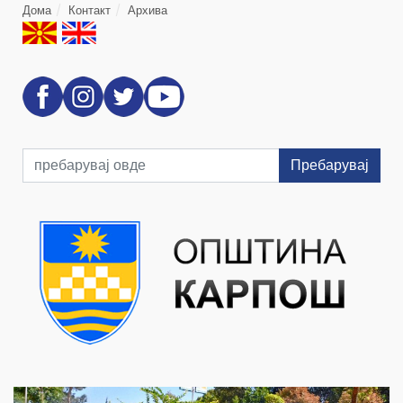
Дома
Контакт
Архива
Пребарувај