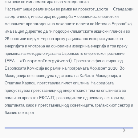
кои веќе се имплементира оваа методологија.
Настанот беше реализиран во рамки на проектот „Excite – Стандарди
за одличност, инвестирај во доверба – сервиси за енергетски
менаџмент прилагодени на локалните власти во Источна Европа“ кој
има за цел директно да ги подобри климатските акциски планови во
25 општини ширум Европа преку рационално искористување на
енергијата и употреба на обновливи извори на енергија и тоа преку
примена на методологијата на Европското енергетско признание
(ЕЕА – #EuropeanEnergyAward). Проектот е финансиран од
Европската Комисија во рамки на програмата Хоризонт 2020. Во
Македонија се спроведува од страна на Хабитат Македонија, а
Општина Карпош претставува пилот општина. На средбата
присуствуваа претставници од енергетскиот тим на општината во
рамки на проектот ЕКСАЈТ, раководители од неколку сектори од
општината, како и претставници од советниците, граѓанскиот сектор и
бизнис секторот.