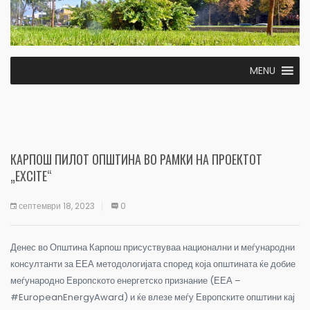
MENU
КАРПОШ ПИЛОТ ОПШТИНА ВО РАМКИ НА ПРОЕКТОТ
„EXCITE“
септември 18, 2023
0
Денес во Општина Карпош присуствуваа национални и меѓународни
консултанти за ЕЕА методологијата според која општината ќе добие
меѓународно Европското енергетско признание (ЕЕА –
#EuropeanEnergyAward) и ќе влезе меѓу Европските општини кај