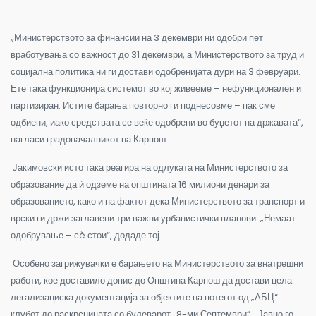
„Министерството за финансии на 3 декември ни одобри пет
вработувања со важност до 31 декември, а Министерството за труд и
социјална политика ни ги достави одобренијата дури на 3 февруари.
Ете така функционира системот во кој живееме – нефункционален и
партизиран. Истите барања повторно ги поднесовме – пак сме
одбиени, иако средствата се веќе одобрени во буџетот на државата“,
нагласи градоначалникот на Карпош.
Јакимовски исто така реагира на одлуката на Министерството за
образование да ѝ одземе на општината 16 милиони денари за
образованието, како и на фактот дека Министерството за транспорт и
врски ги држи заглавени три важни урбанистички планови. „Немаат
одобрување – сè стои“, додаде тој.
Особено загрижувачки е барањето на Министерството за внатрешни
работи, кое доставило допис до Општина Карпош да достави цела
легализациска документација за објектите на потегот од „АБЦ“
клубот до раскрсницата со булеварот „8-ми Септември“. „Јавно го