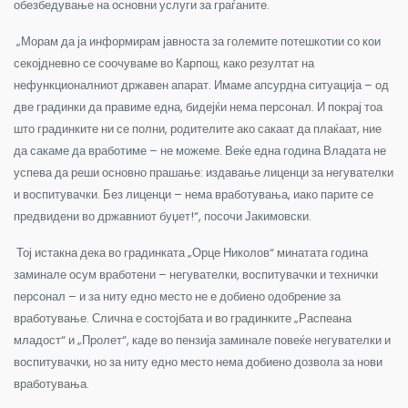
обезбедување на основни услуги за граѓаните.
„Морам да ја информирам јавноста за големите потешкотии со кои
секојдневно се соочуваме во Карпош, како резултат на
нефункционалниот државен апарат.
Имаме апсурдна ситуација – од
две градинки да правиме една, бидејќи нема персонал. И покрај тоа
што градинките ни се полни, родителите ако сакаат да плаќаат, ние
да сакаме да вработиме – не можеме. Веќе една година Владата не
успева да реши основно прашање: издавање лиценци за негувателки
и воспитувачки. Без лиценци – нема вработувања, иако парите се
предвидени во државниот буџет!“, посочи Јакимовски.
Тој истакна дека во градинката „Орце Николов“ минатата година
заминале осум вработени – негувателки, воспитувачки и технички
персонал – и за ниту едно место не е добиено одобрение за
вработување. Слична е состојбата и во градинките „Распеана
младост“ и „Пролет“, каде во пензија заминале повеќе негувателки и
воспитувачки, но за ниту едно место нема добиено дозвола за нови
вработувања.