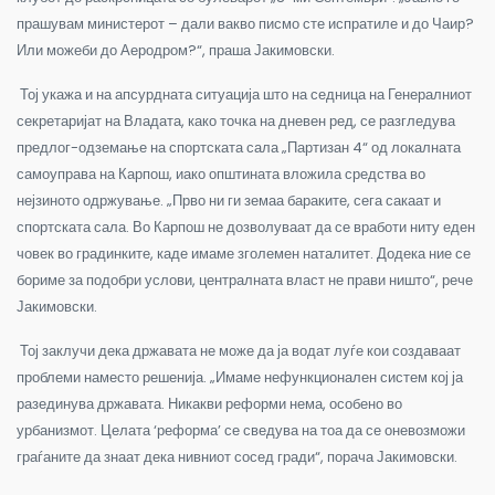
прашувам министерот – дали вакво писмо сте испратиле и до Чаир?
Или можеби до Аеродром?“, праша Јакимовски.
Тој укажа и на апсурдната ситуација што на седница на Генералниот
секретаријат на Владата, како точка на дневен ред, се разгледува
предлог-одземање на спортската сала „Партизан 4“ од локалната
самоуправа на Карпош, иако општината вложила средства во
нејзиното одржување. „Прво ни ги земаа бараките, сега сакаат и
спортската сала. Во Карпош не дозволуваат да се вработи ниту еден
човек во градинките, каде имаме зголемен наталитет. Додека ние се
бориме за подобри услови, централната власт не прави ништо“, рече
Јакимовски.
Тој заклучи дека државата не може да ја водат луѓе кои создаваат
проблеми наместо решенија. „Имаме нефункционален систем кој ја
разединува државата. Никакви реформи нема, особено во
урбанизмот. Целата ‘реформа’ се сведува на тоа да се оневозможи
граѓаните да знаат дека нивниот сосед гради“, порача Јакимовски.