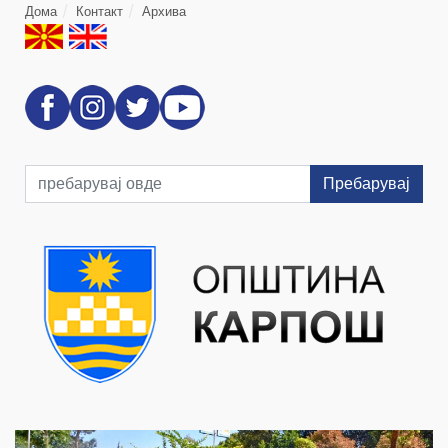
Дома
Контакт
Архива
Пребарувај