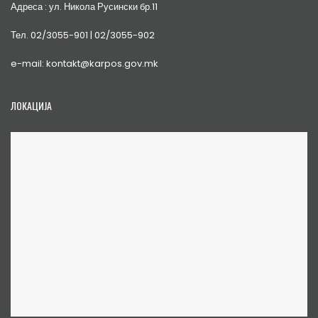
Адреса : ул. Никола Русински бр.11
Тел. 02/3055-901 | 02/3055-902
e-mail: kontakt@karpos.gov.mk
ЛОКАЦИЈА