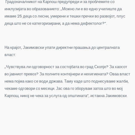
Градоначалникот на Карпош предупреди и за проблемите со
инклузијата во образованието: „Можно ли е во едно училиште да
имаме 25 деца со лесни, умерени и тешки пречки во развојот, плус
деца што не се категоризирани, а да нема дефектолог?“.
На крајот, Јакимовски упати директни прашања до централната
власт:
„Чувствува ли одговорност за состојбата во град Скопје? За хаосот
во јавниот превоз? За полните контејнери и нехигиената? Оваа власт
нема појма како се води држава. Таму каде што поднесуваме жалби,
чекаме одговори со месеци. Јас ова го зборувам затоа што во мој
Карпош, никој не чека за услуга од општината“, истакна Јакимовски.