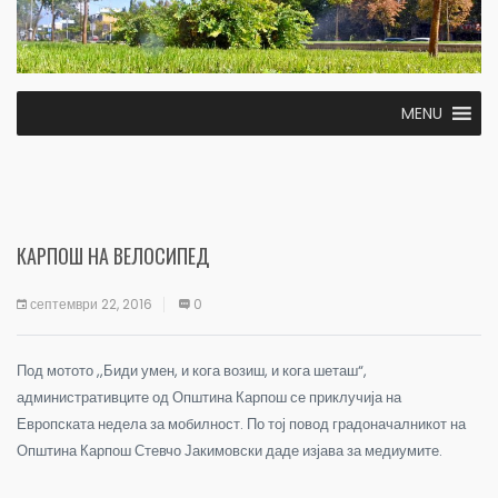
MENU
КАРПОШ НА ВЕЛОСИПЕД
септември 22, 2016
0
Под мотото ,,Биди умен, и кога возиш, и кога шеташ“,
административците од Општина Карпош се приклучија на
Европската недела за мобилност. По тој повод градоначалникот на
Општина Карпош Стевчо Јакимовски даде изјава за медиумите.