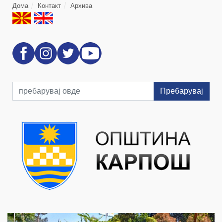
Дома
Контакт
Архива
Пребарувај