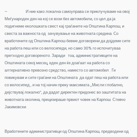
–
И ние како локална самоуправа се приклучуваме на овој
Меѓународен ден на кој се вози без автомобили, со цел да ја
подигнеме еколошката свест кај граѓаните на Општина Карпош, и
свеста за важноста од зачувување на животната средина. Со
вработените од Општина Карпош бевме договорени да дојдеме сите
на работа пеш или со велосипеди, но само 30% го испочитуваа
претходно договореното. Заради тоа, административците на
Општината секој месец, еден ден ќе доаѓаат на работа со
алтернативно превозно средство, наместо со автомобил . Ги
повикувам и сите граѓани на Општината да одат пеш на работа или
со велосипед , и на тој начин преку максимата ,,Мисли глобално,
дејствувај локално“, да дадат директен придонес во заштитата на
животната околина, прецизираше првиот човек на Карпош Стевчо
Јакимовски.
Вработените административци од Општина Карпош, предводени од