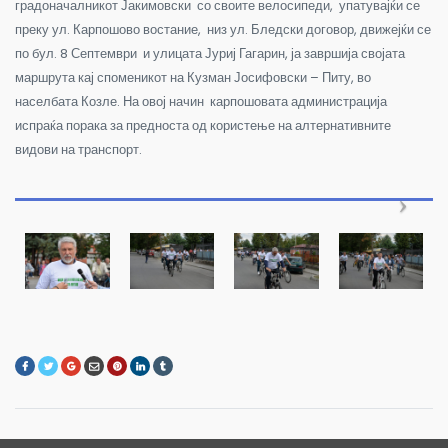
градоначалникот Јакимовски со своите велосипеди, упатувајќи се
преку ул. Карпошово востание, низ ул. Бледски договор, движејќи се
по бул. 8 Септември и улицата Јуриј Гагарин, ја завршија својата
маршрута кај споменикот на Кузман Јосифовски – Питу, во
населбата Козле. На овој начин карпошовата администрација
испраќа порака за предноста од користење на алтернативните
видови на транспорт.