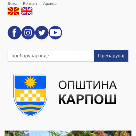
Дома
Контакт
Архива
Пребарувај