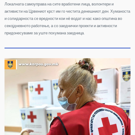
Локалната самоуправа на сите вработени лица, волонтери и
активисти на Црвениот крст им го честита денешниот ден. Хуманоста
и солидарноста се вредности кои нѐ водат и нас како општина во
секојдневното работење, а со заеднички проекти и активности
придонесуваме за уште похумана заедница.