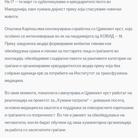
На 17 – ти март го одбележуваме и крводарителството во
Македонија, како хумана дејност преку која спасуваме човечки
животи.
Општина Карпош има континуирана соработка со Црвениот крст, која
особено се интензивираше во ек на пандемијата од КОВИД – 19.
Преку заедничка акција формиравме мобилни тимови кои
обезбедуваа храна и лекови за постарите лица и граѓаните во
изолација; обезбедивме социјални пакети за ранливите категории на
граѓани и организиравме крводарителска акција преку која беа
собрани единици крв за потребите на Институтот за трансфузиона
медицина.
Во овие моменти, локалната самоуправа и Црвениот крст работат на
реализација на проектот за „Хумани патроли“ – домашни посета,
основна медицинска заштита и поддршка за повозрасните карпошани
и граѓаните со попреченост. Во тек е јавниот за обезбедување на
негователи, кои ќе бидат обучени од оваа хуманитарна организација
за работа со засегнатите граѓани.