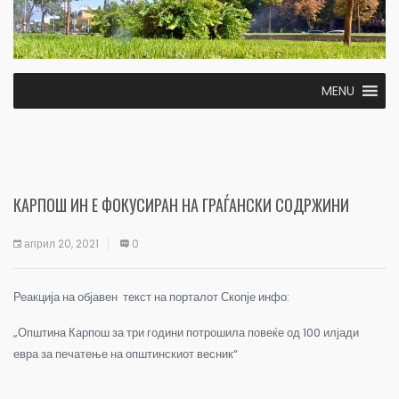
MENU
КАРПОШ ИН Е ФОКУСИРАН НА ГРАЃАНСКИ СОДРЖИНИ
април 20, 2021
0
Реакција на објавен текст на порталот Скопје инфо:
„Општина Карпош за три години потрошила повеќе од 100 илјади
евра за печатење на општинскиот весник“