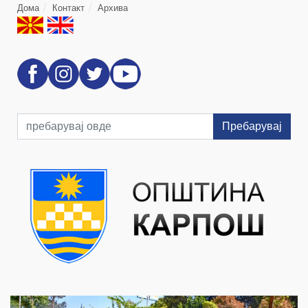
Дома
Контакт
Архива
Пребарувај