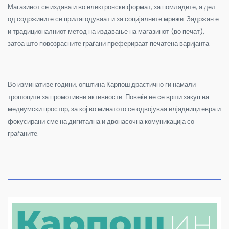
Магазинот се издава и во електронски формат, за помладите, а дел
од содржините се прилагодуваат и за социјалните мрежи. Задржан е
и традиционалниот метод на издавање на магазинот (во печат),
затоа што повозрасните граѓани преферираат печатена варијанта.
Во изминативе години, општина Карпош драстично ги намали
трошоците за промотивни активности. Повеќе не се врши закуп на
медиумски простор, за кој во минатото се одвојуваа илјадници евра и
фокусирани сме на дигитална и двонасочна комуникација со
граѓаните.