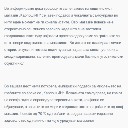
Ве информираме дека трошоците за печатење на општинскиот
магазин „Карпош ИН“ се јавен податок и локалната самоуправа во
ниту еден момент не ги криела истите. Овој магазин повеќе не е
стереотипно општинско гласило, каде што е најзастапен
градоначалникот туку најголем простор одвојуваме за граѓаните за
што говори содржината на магазинот. Во истиот се пласираат лични
стории, актуелни теми за подигнување на јавната свест, успеси на
млади карпошани, таленти, промоција на мали бизниси, угостителски
објекти и сл.
Во вашата вест нема поткрепа, емпириски податок за мислењето на
граѓаните во врска со „Карпош ИН“. Локалната самоуправа, на крајот
на секоја година спроведува теренски анкети, кои јавно се
објавувани, а во истите се мери и задоволството на граѓаните од овој
магазин. Повеќе од 70 % од граѓаните, во два наврати изразиле
задоволство од начинот на кој е уредуван магазинот.