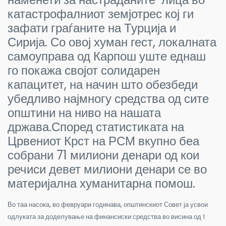
катастрофалниот земјотрес кој ги
зафати граѓаните на Турција и
Сирија. Со овој хуман гест, локалната
самоуправа од Карпош уште еднаш
го покажа својот солидарен
капацитет, на начин што обезбеди
убедливо најмногу средства од сите
општини на ниво на нашата
држава.Според статистиката на
Црвениот Крст на РСМ вкупно беа
собрани 71 милиони денари од кои
речиси девет милиони денари се во
материјална хуманитарна помош.
Во таа насока, во февруари годинава, општинскиот Совет ја усвои
одлуката за доделување на финансиски средства во висина од 1