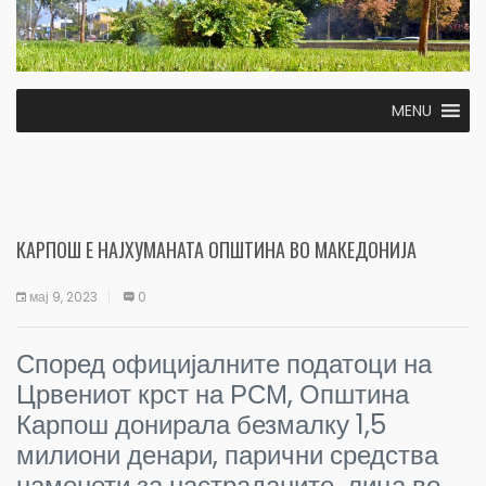
MENU
КАРПОШ Е НАЈХУМАНАТА ОПШТИНА ВО МАКЕДОНИЈА
мај 9, 2023
0
Според официјалните податоци на
Црвениот крст на РСМ, Општина
Карпош донирала безмалку 1,5
милиони денари, парични средства
наменети за настраданите лица во