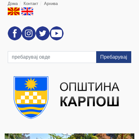
Дома
Контакт
Архива
Пребарувај