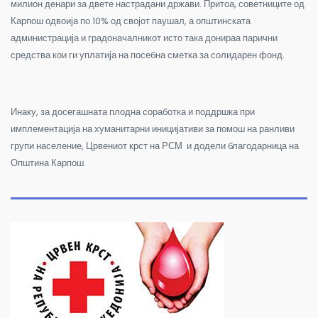
милион денари за двете настрадани држави. Притоа, советниците од
Карпош одвоија по 10% од својот паушал, а општинската
администрација и градоначалникот исто така донираа парични
средства кои ги уплатија на посебна сметка за солидарен фонд.
Инаку, за досегашната плодна соработка и поддршка при
имплементација на хуманитарни иницијативи за помош на ранливи
групи население, Црвениот крст на РСМ и додели благодарница на
Општина Карпош.