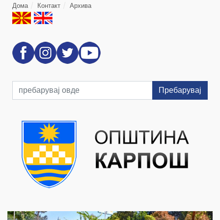
Дома
Контакт
Архива
Пребарувај