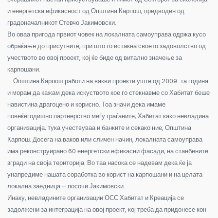
и енергетска ефикасност од Општина Карпош, предводен од
градоначалникот Стевчо Јакимовски.
Во оваа пригода првиот човек на локалната самоуправа одржа кусо
обраќање до присутните, при што го истакна своето задоволство од
учеството во овој проект, кој ќе биде од витално значење за
карпошани.
– Општина Карпош работи на вакви проекти уште од 2009-та година
и морам да кажам дека искуството кое го стекнавме со Хабитат беше
навистина драгоцено и корисно. Тоа значи дека имаме
повеќегодишно партнерство меѓу граѓаните, Хабитат како невладина
организација, тука учествуваа и банките и секако ние, Општина
Карпош. Досега на ваков или сличен начин, локалната самоуправа
има реконструирано 60 енергетски ефикасни фасади, на станбените
згради на своја територија. Во таа насока се надевам дека ќе ја
унапредиме нашата соработка во корист на карпошани и на целата
локална заедница – посочи Јакимовски.
Инаку, невладините организации ОСС Хабитат и Креација се
задолжени за интеграција на овој проект, кој треба да придонесе кон