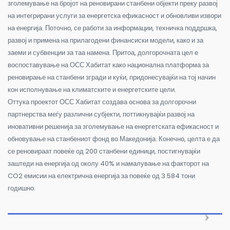
зголемување на бројот на реновирани станбени објекти преку развој
на интегрирани услуги за енергетска ефикасност и обновливи извори
на енергија. Поточно, се работи за информации, техничка поддршка,
развој и примена на прилагодени финансиски модели, како и за
заеми и субвенции за таа намена. Притоа, долгорочната цел е
воспоставување на ОСС Хабитат како национална платформа за
реновирање на станбени згради и куќи, придонесувајќи на тој начин
кон исполнување на климатските и енергетските цели.
Оттука проектот ОСС Хабитат создава основа за долгорочни
партнерства меѓу различни субјекти, поттикнувајќи развој на
иновативни решенија за зголемување на енергетската ефикасност и
обновување на станбениот фонд во Македонија. Конечно, целта е да
се реновираат повеќе од 200 станбени единици, постигнувајќи
заштеди на енергија од околу 40% и намалување на факторот на
CO2 емисии на електрична енергија за повеќе од 3.584 тони
годишно.