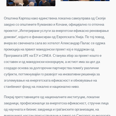
Општина Карпош како единствена локална самоуправа од Скопје
заедно со општините Куманово и Кочани, официјално го отпочна
проектот „Интегрирани услуги за енергетски ефикасно реновирање
домови“, којшто е финансиран од Европската Унија. По тој повод,
вчера во свечената сала во хотелот Александар Палас се одржа
промоција на првиот македонски проект кој е поддржан од
Програмата LIFE на ЕУ и CINEA. Станува збор за проект кошто е
составен и од македонски конзорциум, а истиот има за цел да
создаде основа за долгорочни партнерства помеѓу различни
субјекти, поттикнувајќи го развојот на иновативни решенија за
зголемување на енергетската ефикасност и обновување на
станбениот фонд на локално и национално ниво.
Покрај претставниците од националните институции, локални
заедници, професионалци за енергетска ефикасност, стручни лица
од научната и бизнис заедница и граѓанските организации, на
вчерашниот настан присуствуваше и тимот од Секторот за екологија