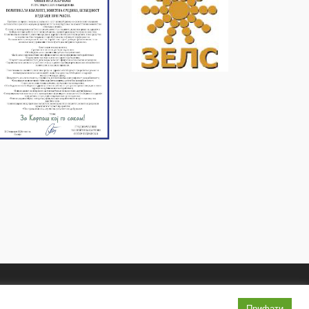
Услови и правила
Политика на приватност
Прифати