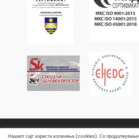
Општина Карпош Copyright © 2019
Нашиот сајт користи колачиња (cookies). Со продолжување 