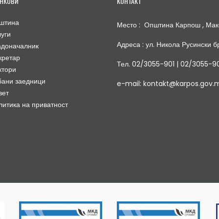
НКОВИ
КОНТАКТ
штина
Место : Општина Карпош , Мак
луги
Адреса : ул. Никола Русински бр
адоначалник
кретар
Тел. 02/3055-901 | 02/3055-9
ктори
бани заедници
e-mail: kontakt@karpos.gov.
вет
литика на приватност