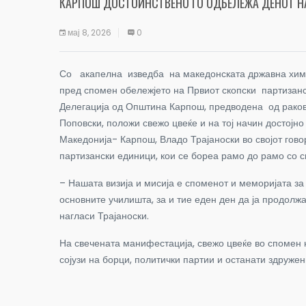
КАРПОШ ДОСТОИНСТВЕНО ГО ОДБЕЛЕЖА ДЕНОТ Н
мај 8, 2026
0
Со акапелна изведба на македонската државна химна
пред спомен обележјето на Првиот скопски партизанс
Делегација од Општина Карпош, предводена од раков
Поповски, положи свежо цвеќе и на тој начин достојн
Македонија- Карпош, Владо Трајаноски во својот гово
партизански единици, кои се бореа рамо до рамо со с
– Нашата визија и мисија е споменот и меморијата з
основните училишта, за и тие еден ден да ја продол
нагласи Трајаноски.
На свечената манифестација, свежо цвеќе во спомен н
сојузи на борци, политички партии и останати здружен