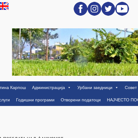
тина Карпош
Администрација
Урбани заедници
Совет
слуги
Годишни програми
Отворени податоци
НАЈЧЕСТО П