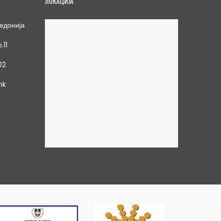
ЛОКАЦИЈА
едонија
.11
02
mk