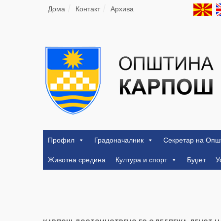
Дома
Контакт
Архива
Профил
Градоначалник
Секретар на Опш
Животна средина
Култура и спорт
Буџет
У