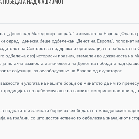
А ПОБЕДАТА НАД ФАШИЗМОТ
 „Денес над Македонија се раѓа“ и химната на Европа „Ода на р
ки одред, денеска беше одбележан „Денот на Европа“, попознат к
одителот на Секторот за поддршка и организација на работата на
о го одбележа овој историски празник, втемелен во државноста на М
р ја истакна важноста и значењето на Денот на победата над фашиз
воите сојузници, за ослободување на Европа од окупаторот.
а важноста и улогата на нашите борци од минатото да им го пренес
жат традицијата на одбележување на ваквите историски настани од
а паднатите и загинати борци за слободата на македонскиот народ
ија на граѓани, со што достоинствено го одбележаа значајниот исто