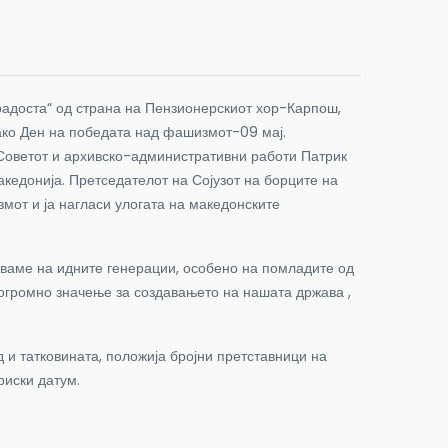
адоста“ од страна на Пензионерскиот хор-Карпош,
ако Ден на победата над фашизмот-09 мај.
 Советот и архивско-административни работи Патрик
акедонија. Претседателот на Сојузот на борците на
мот и ја нагласи улогата на македонските
уваме на идните генерации, особено на помладите од
 огромно значење за создавањето на нашата држава ,
 и татковината, положија бројни претставници на
риски датум.