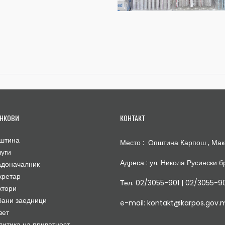
НКОВИ
КОНТАКТ
штина
Место : Општина Карпош , Мак
луги
Адреса : ул. Никола Русински бр
адоначалник
кретар
Тел. 02/3055-901 | 02/3055-9
ктори
бани заедници
e-mail: kontakt@karpos.gov.
вет
литика на приватност