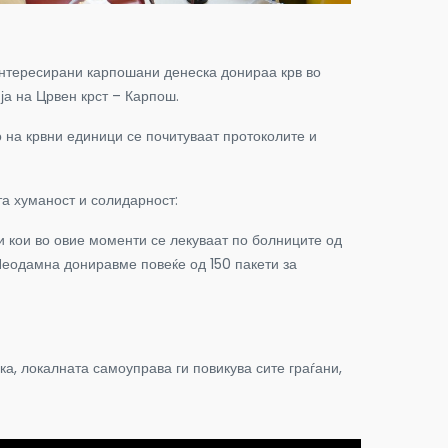
аинтересирани карпошани денеска донираа крв во
ја на Црвен крст – Карпош.
о на крвни единици се почитуваат протоколите и
та хуманост и солидарност:
и кои во овие моменти се лекуваат по болниците од
Неодамна дониравме повеќе од 150 пакети за
ка, локалната самоуправа ги повикува сите граѓани,