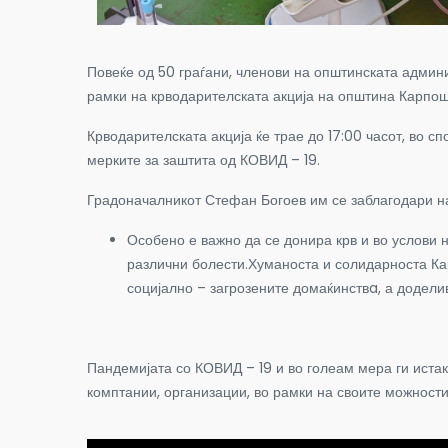
Повеќе од 50 граѓани, членови на општинската админи
рамки на крводарителската акција на општина Карпош
Крводарителската акција ќе трае до 17:00 часот, во 
мерките за заштита од КОВИД – 19.
Градоначалникот Стефан Богоев им се заблагодари на с
Особено е важно да се донира крв и во услови 
различни болести.Хуманоста и солидарноста Кар
социјално – загрозените домаќинствa, а додели
Пандемијата со КОВИД – 19 и во голеам мера ги истакн
комптании, организации, во рамки на своите можности