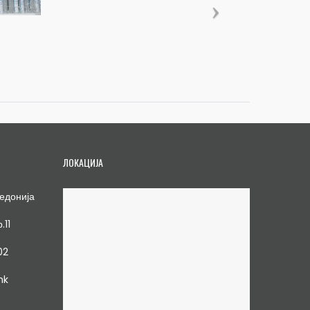
ЛОКАЦИЈА
едонија
.11
02
mk