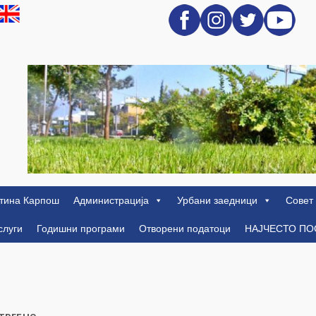
тина Карпош
Администрација
Урбани заедници
Совет
слуги
Годишни програми
Отворени податоци
НАЈЧЕСТО П