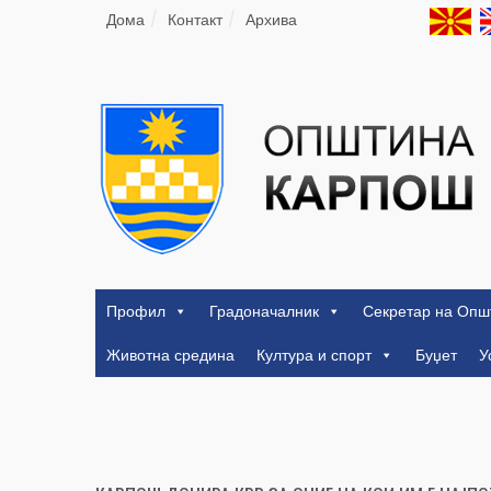
Дома
Контакт
Архива
Профил
Градоначалник
Секретар на Опш
Животна средина
Култура и спорт
Буџет
У