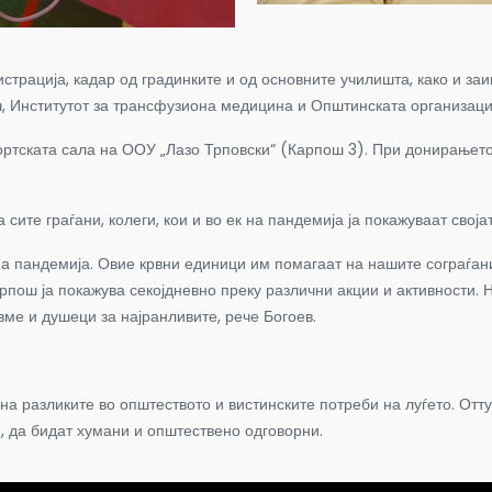
страција, кадар од градинките и од основните училишта, како и з
, Институтот за трансфузиона медицина и Општинската организаци
спортската сала на ООУ „Лазо Трповски“ (Карпош 3). При донирањет
ите граѓани, колеги, кои и во ек на пандемија ја покажуваат своја
на пандемија. Овие крвни единици им помагаат на нашите сограѓан
пош ја покажува секојдневно преку различни акции и активности. 
вме и душеци за најранливите, рече Богоев.
а разликите во општеството и вистинските потреби на луѓето. Отту
, да бидат хумани и општествено одговорни.