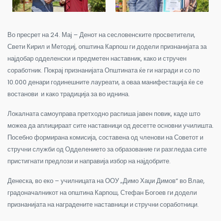
Во пресрет на 24. Мај – Денот на сесловенските просветители,
Свети Кирил и Методиј, општина Карпош ги додели признанијата за
најдобар одделенски и предметен наставник, како и стручен
соработник. Покрај признанијата Општината ќе ги награди и со по
10.000 денари годинешните лауреати, а оваа манифестација ќе се
востанови и како традиција за во иднина.
Локалната самоуправа претходно распиша јавен повик, каде што
можеа да аплицираат сите наставници од десетте основни училишта.
Посебно формирана комисија, составена од членови на Советот и
стручни служби од Одделението за образование ги разгледаа сите
пристигнати предлози и направија избор на најдобрите.
Денеска, во еко – училницата на ООУ „Димо Хаџи Димов“ во Влае,
градоначалникот на општина Карпош, Стефан Богоев ги додели
признанијата на наградените наставници и стручни соработници.