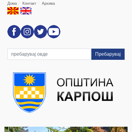
Дома
Контакт
Архива
Пребарувај