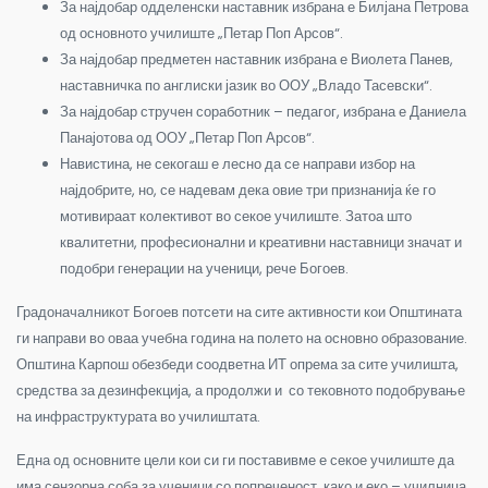
За најдобар одделенски наставник избрана е Билјана Петрова
од основното училиште „Петар Поп Арсов“.
За најдобар предметен наставник избрана е Виолета Панев,
наставничка по англиски јазик во ООУ „Владо Тасевски“.
За најдобар стручен соработник – педагог, избрана е Даниела
Панајотова од ООУ „Петар Поп Арсов“.
Навистина, не секогаш е лесно да се направи избор на
најдобрите, но, се надевам дека овие три признанија ќе го
мотивираат колективот во секое училиште. Затоа што
квалитетни, професионални и креативни наставници значат и
подобри генерации на ученици, рече Богоев.
Градоначалникот Богоев потсети на сите активности кои Општината
ги направи во оваа учебна година на полето на основно образование.
Општина Карпош обезбеди соодветна ИТ опрема за сите училишта,
средства за дезинфекција, а продолжи и со тековното подобрување
на инфраструктурата во училиштата.
Една од основните цели кои си ги поставивме е секое училиште да
има сензорна соба за ученици со попреченост, како и еко – училница