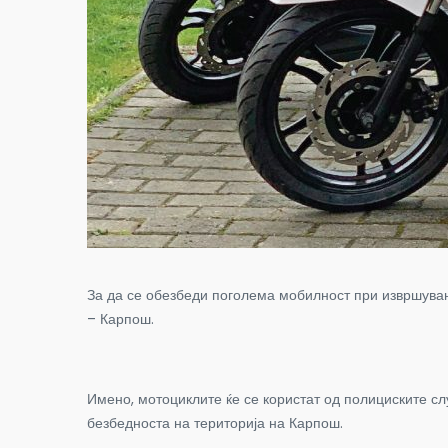
За да се обезбеди поголема мобилност при извршува
– Карпош.
Имено, мотоциклите ќе се користат од полициските с
безбедноста на територија на Карпош.