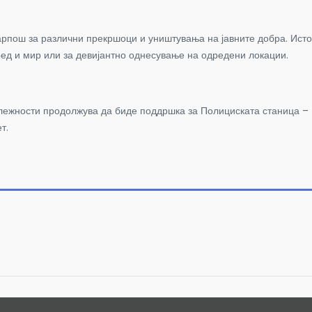
пош за различни прекршоци и уништувања на јавните добра. Исто 
ред и мир или за девијантно однесување на одредени локации.
лежности продолжува да биде поддршка за Полициската станица – 
т.