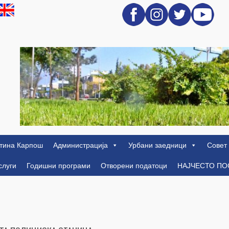
тина Карпош
Администрација
Урбани заедници
Совет
слуги
Годишни програми
Отворени податоци
НАЈЧЕСТО П