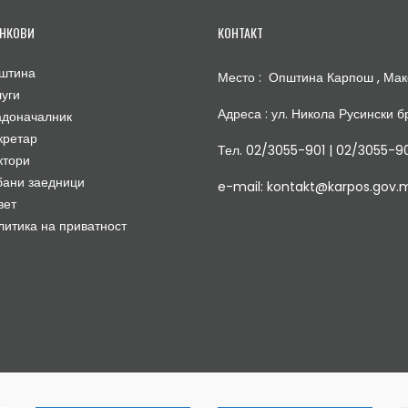
НКОВИ
КОНТАКТ
штина
Место : Општина Карпош , Мак
луги
Адреса : ул. Никола Русински бр
адоначалник
кретар
Тел. 02/3055-901 | 02/3055-9
ктори
бани заедници
e-mail: kontakt@karpos.gov.
вет
литика на приватност