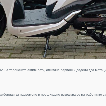
ње на теренските активности, општина Карпош и додели два мотоц
лужбеници за навремено и поефикасно извршување на работните за