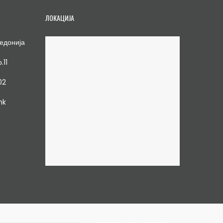
ЛОКАЦИЈА
едонија
.11
02
mk