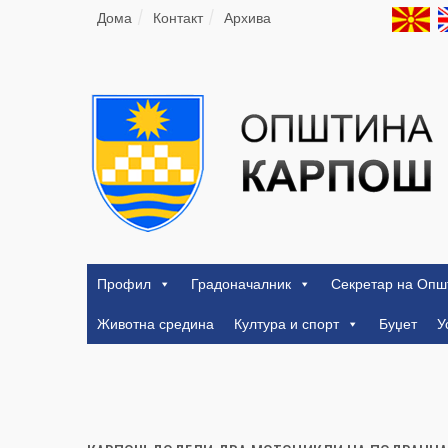
Дома
Контакт
Архива
Профил
Градоначалник
Секретар на Опш
Животна средина
Култура и спорт
Буџет
У