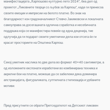
манифестацијата „Карпошово културно лето 2024“, беа дел од
проектот „Ликовните творци со љубов за Карпош“, каде ги пренесоа
своите емоции и импресии на белото платно. Во знак на
благодарност кон градоначалникот Стевчо Јакимовски и локалната
самоуправа за досегашната одлична соработка и несебичната
поддршка која се манифестира повеќе од една деценија, тие
одлучија да ги подарат своите уметнички дела кои отсега ќе ги
красат просториите на Општина Карпош.
Секој уметник наслика по две дела во формат 40×40 сантиметри, а
од изложените експонати изработени во комбинирана техника и
акрилни бои на платно, можеше да се забележи дека доминира
апстракцијата, фигураликата, суптилната стилизација и урбаните
мотиви.
Пред присутните се обрати Претседателот на Детскиот ликовен