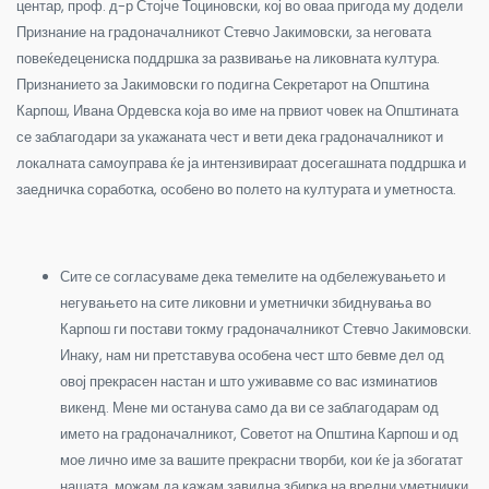
центар, проф. д-р Стојче Тоциновски, кој во оваа пригода му додели
Признание на градоначалникот Стевчо Јакимовски, за неговата
повеќедецениска поддршка за развивање на ликовната култура.
Признанието за Јакимовски го подигна Секретарот на Општина
Карпош, Ивана Ордевска која во име на првиот човек на Општината
се заблагодари за укажаната чест и вети дека градоначалникот и
локалната самоуправа ќе ја интензивираат досегашната поддршка и
заедничка соработка, особено во полето на културата и уметноста.
Сите се согласуваме дека темелите на одбележувањето и
негувањето на сите ликовни и уметнички збиднувања во
Карпош ги постави токму градоначалникот Стевчо Јакимовски.
Инаку, нам ни претставува особена чест што бевме дел од
овој прекрасен настан и што уживавме со вас изминатиов
викенд. Мене ми останува само да ви се заблагодарам од
името на градоначалникот, Советот на Општина Карпош и од
мое лично име за вашите прекрасни творби, кои ќе ја збогатат
нашата, можам да кажам завидна збирка на вредни уметнички