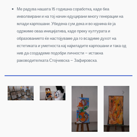
Ме радува нашата 15 годишна соработка, каде беа
инволвирани и на тој начин едуцирани многу генерации на
млади карпошани. Убедена сум дека и во иднина ќе ја
одржиме оваа иницијатива, каде преку културата и
образованието ќе настојуваме да го всадиме духот на
естетиката и уметноста кај најмладите карпошани и така од
нив да создадеме подобри личности – истакна
раководителката Стојчевска – Зафировска.