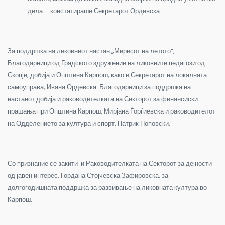
дела – констатираше Секретарот Ордевска.
За поддршка на ликовниот настан „Мирисот на летото“,
Благодарници од Градското здружение на ликовните педагози од
Скопје, добија и Општина Карпош, како и Секретарот на локалната
самоуправа, Ивана Ордевска. Благодарници за поддршка на
настанот добија и раководителката на Секторот за финансиски
прашања при Општина Карпош, Мирјана Ѓорѓиевска и раководителот
на Одделението за култура и спорт, Патрик Поповски.
Со признание се закити и Раководителката на Секторот за дејности
од јавен интерес, Гордана Стојчевска Зафировска, за
долгогодишната поддршка за развивање на ликовната култура во
Карпош.