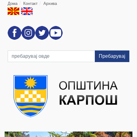
Дома
Контакт
Архива
Пребарувај