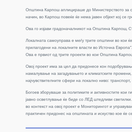
Општина Карпош аплицираше до Министерството за об
начин, во Карпош повеќе ќе нема јавен објект кој се 
Ова го изјави градоначалникот на Општина Карпош, С
Локалната самоуправа е меѓу трите општини во кои ќе
прилагодени на локалните власти во Источна Европа“
Ова е првиот од трите проекти во кои Општина Карпош
Овој проект има за цел да придонесе кон подобрувањ
намалување на загадувањето и климатските промени, 
најчувствителните сфери на локално ниво: транспорт,
Богоев зборуваше за политиките и активностите кои г
јавно осветлување ќе биде со ЛЕД штедливи светилки
во контекст на овој проект е Мониторингот и управув
практичен придонес на општината и искуство кое ќе с