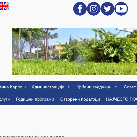
тина Карпош
Администрација
Урбани заедници
Совет
слуги
Годишни програми
Отворени податоци
НАЈЧЕСТО П