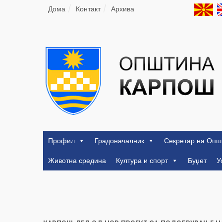
Дома
Контакт
Архива
Профил
Градоначалник
Секретар на Опш
Животна средина
Култура и спорт
Буџет
У