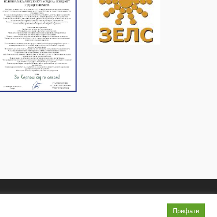
Услови и правила
Политика на приватност
Прифати