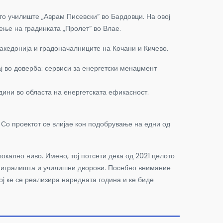
о училиште „Аврам Писевски“ во Бардовци. На овој
еење на градинката „Пролет“ во Влае.
акедонија и градоначалниците на Кочани и Кичево.
ај во доверба: сервиси за енергетски менаџмент
дини во областа на енергетската ефикасност.
Со проектот се влијае кон подобрување на едни од
кално ниво. Имено, тој потсети дека од 2021 целото
ки игралишта и училишни дворови. Посебно внимание
ој ке се реализира наредната година и ке биде