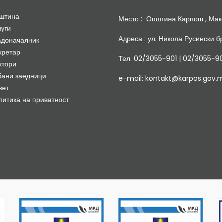
штина
Место : Општина Карпош , Мак
луги
Адреса : ул. Никола Русински бр
адоначалник
кретар
Тел. 02/3055-901 | 02/3055-9
ктори
бани заедници
e-mail: kontakt@karpos.gov.
вет
литика на приватност