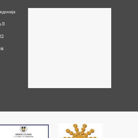
едонија
.11
02
mk