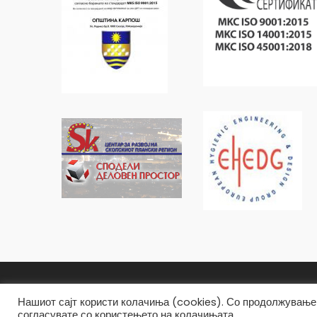
Општина Карпош Copyright © 2019
Нашиот сајт користи колачиња (cookies). Со продолжување 
согласувате со користењето на колачињата.