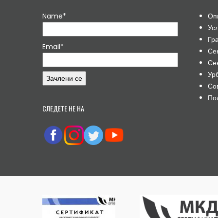
Name*
Оп
Ус
Гр
Email*
Се
Се
Ур
Со
По
СЛЕДЕТЕ НЕ НА