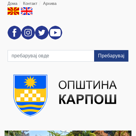
Дома
Контакт
Архива
Пребарувај