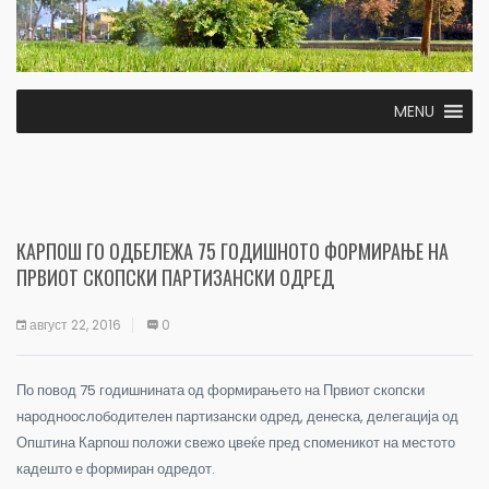
MENU
КАРПОШ ГО ОДБЕЛЕЖА 75 ГОДИШНОТО ФОРМИРАЊЕ НА
ПРВИОТ СКОПСКИ ПАРТИЗАНСКИ ОДРЕД
август 22, 2016
0
По повод 75 годишнината од формирањето на Првиот скопски
народноослободителен партизански одред, денеска, делегација од
Општина Карпош положи свежо цвеќе пред споменикот на местото
кадешто е формиран одредот.