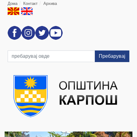
Дома
Контакт
Архива
Пребарувај