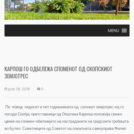
MENU
КАРПОШ ГО ОДБЕЛЕЖА СПОМЕНОТ ОД СКОПСКИОТ
ЗЕМЈОТРЕС
јули 26, 2018
0
По повод педесет и пет годишнината од силниот земјотрес кој го
погоди Скопје, претставници од Општина Карпош положија свежо
цвеќе на спомен-обележјето на настраданите на градските гробишта
во Бутел. Советниците од Советот на локалната самоуправа Филип