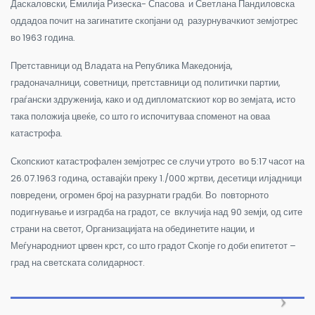
Даскаловски, Емилија Ризеска- Спасова и Светлана Пандиловска
оддадоа почит на загинатите скопјани од разурнувачкиот земјотрес
во 1963 година.
Претставници од Владата на Република Македонија,
градоначалници, советници, претставници од политички партии,
граѓански здруженија, како и од дипломатскиот кор во земјата, исто
така положија цвеќе, со што го испочитуваа споменот на оваа
катастрофа.
Скопскиот катастрофален земјотрес се случи утрото во 5:17 часот на
26.07.1963 година, оставајќи преку 1./000 жртви, десетици илјадници
повредени, огромен број на разурнати градби. Во повторното
подигнување и изградба на градот, се вклучија над 90 земји, од сите
страни на светот, Организацијата на обединетите нации, и
Меѓународниот црвен крст, со што градот Скопје го доби епитетот –
град на светската солидарност.