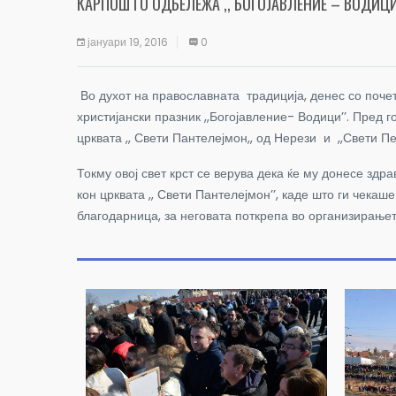
КАРПОШ ГО ОДБЕЛЕЖА ,, БОГОЈАВЛЕНИЕ – ВОДИЦИ
јануари 19, 2016
0
Во духот на православната традиција, денес со почето
христијански празник ,,Богојавление- Водици’’. Пред
црквата ,, Свети Пантелејмон,, од Нерези и ,,Свети П
Токму овој свет крст се верува дека ќе му донесе здр
кон црквата ,, Свети Пантелејмон’’, каде што ги чек
благодарница, за неговата поткрепа во организирање