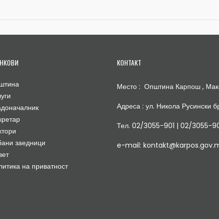
НКОВИ
КОНТАКТ
штина
Место : Општина Карпош , Мак
луги
Адреса : ул. Никола Русински бр
адоначалник
кретар
Тел. 02/3055-901 | 02/3055-9
ктори
бани заедници
e-mail: kontakt@karpos.gov.
вет
литика на приватност