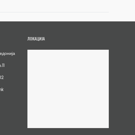
ЛОКАЦИЈА
едонија
.11
02
mk