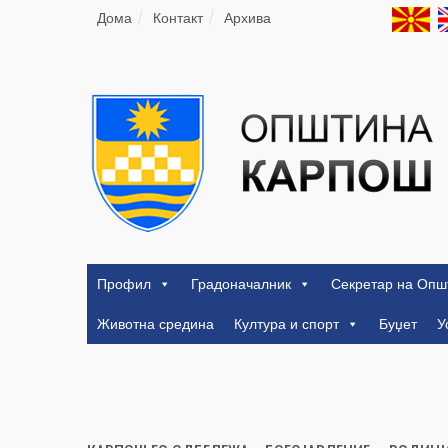
Дома
Контакт
Архива
Профил
Градоначалник
Секретар на Опш
Животна средина
Култура и спорт
Буџет
У