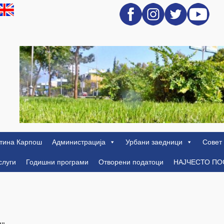
тина Карпош
Администрација
Урбани заедници
Совет
слуги
Годишни програми
Отворени податоци
НАЈЧЕСТО П