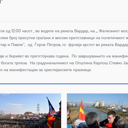
’’
к од 12:00 часот , во водите на реката Вардар, на ,, Железниот мо
 голем број присутни граѓани и високи претставници на политичкиот
етар и Павле’’, од Ѓорче Петров, го фрлија крстот во реката Вард
авје и бериќет во претстојнава година. По завршувањето на манифе
аше богата трпеза. На градоначалникот на Општина Карпош Стевчо Ј
то на манифестации за христијанските празници.