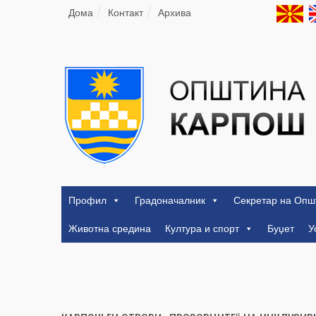
Дома
Контакт
Архива
Профил
Градоначалник
Секретар на Опш
Животна средина
Култура и спорт
Буџет
У