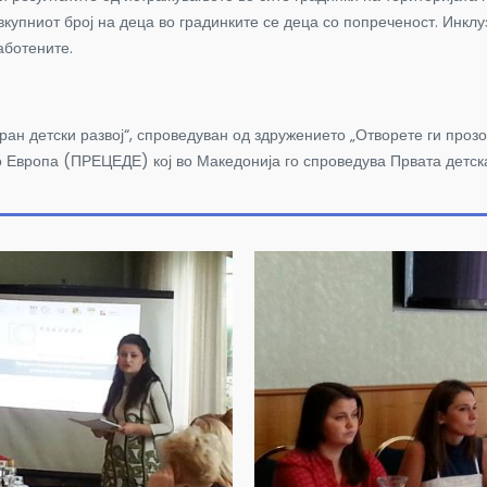
купниот број на деца во градинките се деца со попреченост. Инклу
аботените.
детски развој“, спроведуван од здружението „Отворете ги прозор
о Европа (ПРЕЦЕДЕ) кој во Македонија го спроведува Првата детск