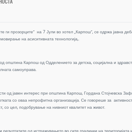
НОСТА
е ги прозорците“ на 7 Јули во хотел „Карпош“, се одржа јавна деб
омовирање на асиситивната технологија,.
пштина Карпош од Одделението за детска, социјална и здравстве
алната самоуправа.
д јавен интерес при општина Карпош, Гордана Стојчевска Зафи
ботката со оваа непрофитна организација. Се говореше за активно
т, со цел, подобрување на нивниот квалитет на живот.
ултатите од истражувањето во сите градинки на територијата на