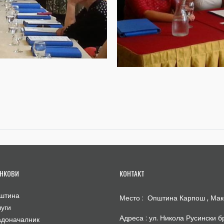
НКОВИ
КОНТАКТ
штина
Место : Општина Карпош , Мак
луги
Адреса : ул. Никола Русински бр
адоначалник