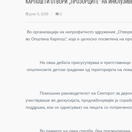
КАРПОШ ГИ ОТВОРИ „ПРОЗОРЦИТЕ“ НА ИНКЛУЗИВ
јули 11, 2016
0
Во организација на непрофитното здружение „Отворет
во Општина Карпош“, која е целосно посветена на пр
На оваа дебата присусутвуваа и претставници од о
општинските детски градинки од територијата на лок
Помошник раководителот на Секторот за дејности о
учествуваше во дискусијата, продлабочувајќи ја сора
поддршка, кои се однесуваат на лицата со попреченос
Во рамките на оваа средба, беа презентирани и рез