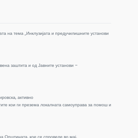
ата на тема „Инклузијата и предучилишните установи
на заштита и од Јавните установи –
ровска, активно
стите кои ги презема локалната самоуправа за помош и
 Општината, кое се спроведе во мај,