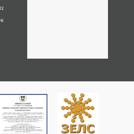
02
mk