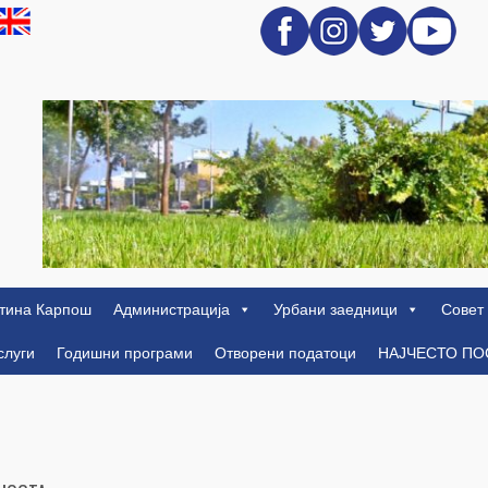
тина Карпош
Администрација
Урбани заедници
Совет
слуги
Годишни програми
Отворени податоци
НАЈЧЕСТО П