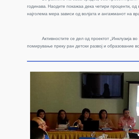
годинава. Наодите покажаа дека четири проценти, од в
најголема мера зависи од волјата и ангажманот на вр
Активностите се дел од проектот „Инклузија во ран 
помирување преку ран детски развој и образование в