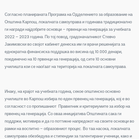
Согласно планираната Програма на Одделението за образование на
Општина Карпош, локалната самоуправа и годинава традиционално
ги награди најдобрите основци – првенци на генерација за учебната
2022 – 2023 година. По тој повод, градоначалникот Стевчо
Јакимовски во својот кабинет денеска им ги врачи решенијата за
еднократна финансиска поддршка во висина од 10.000 денари,
поединечно на 10 првенци на генерација, од сите 10 основни
училишта кои се наоѓаат на територија на локалната самоуправа.
Инаку, на крајот на учебната година, секое општинско основно
училиште во Карпош избира по еден првенец на генерација, кој е во
согласност со пропишаниот Правилник и критериумите за избор на
првенец на генерација. Со оваа иницијатива Општината сака ги
поддржи, мотивира и да го поттикне напредокот на своите основци во
рамки на воспитно – образовниот процес. Во таа насока, локалната
самоуправа обезбедува и стипендии за талентирани ученици, како и