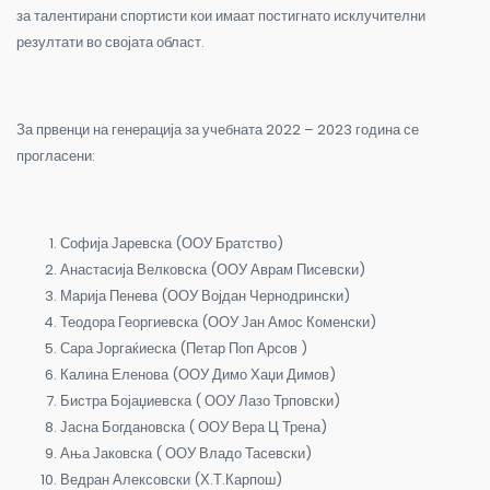
за талентирани спортисти кои имаат постигнато исклучителни
резултати во својата област.
За првенци на генерација за учебната 2022 – 2023 година се
прогласени:
Софија Јаревска (ООУ Братство)
Анастасија Велковска (ООУ Аврам Писевски)
Марија Пенева (ООУ Војдан Чернодрински)
Теодора Георгиевска (ООУ Јан Амос Коменски)
Сара Јоргаќиеска (Петар Поп Арсов )
Калина Еленова (ООУ Димо Хаџи Димов)
Бистра Бојаџиевска ( ООУ Лазо Трповски)
Јасна Богдановска ( ООУ Вера Ц Трена)
Ања Јаковска ( ООУ Владо Тасевски)
Ведран Алексовски (Х.Т.Карпош)