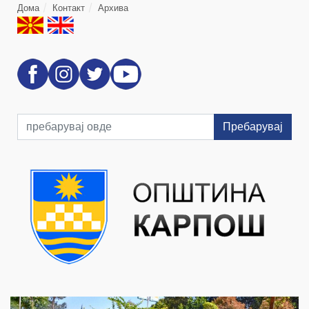
Дома
Контакт
Архива
Пребарувај