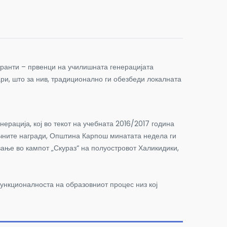
уранти – првенци на училишната генерацијата
ри, што за нив, традиционално ги обезбеди локалната
рација, кој во текот на учебната 2016/2017 година
ичните награди, Општина Карпош минатата недела ги
ање во кампот „Скураз“ на полуостровот Халикидики,
функционалноста на образовниот процес низ кој