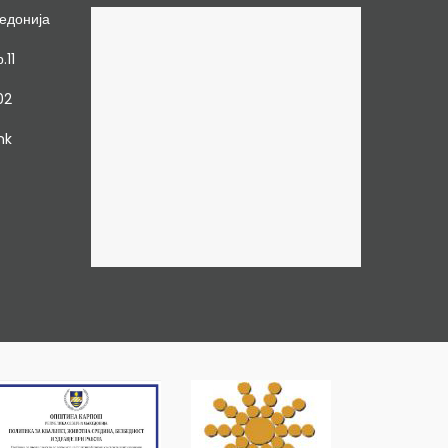
едонија
.11
02
mk