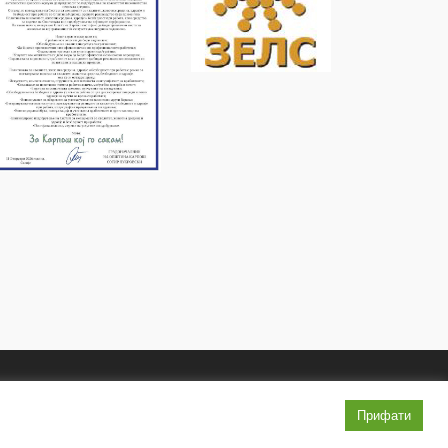
Услови и правила
Политика на приватност
Прифати