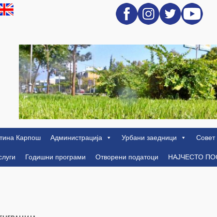
тина Карпош
Администрација
Урбани заедници
Совет
слуги
Годишни програми
Отворени податоци
НАЈЧЕСТО П