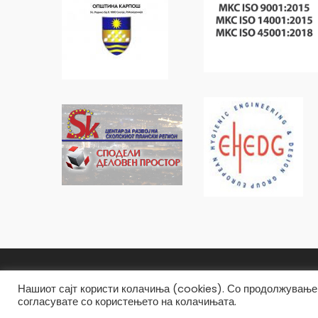
Општина Карпош Copyright © 2019
Нашиот сајт користи колачиња (cookies). Со продолжување 
согласувате со користењето на колачињата.