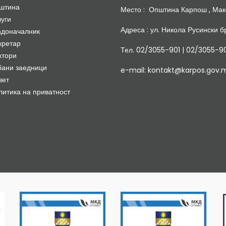
штина
Место : Општина Карпош , Мак
луги
Адреса : ул. Никола Русински бр
адоначалник
кретар
Тел. 02/3055-901 | 02/3055-9
ктори
бани заедници
e-mail: kontakt@karpos.gov.
вет
литика на приватност