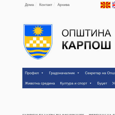
Дома
Контакт
Архива
Профил
Градоначалник
Секретар на Опш
Животна средина
Култура и спорт
Буџет
У