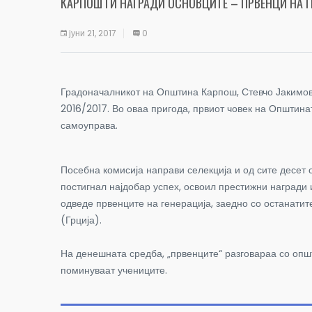
КАРПОШ ГИ НАГРАДИ ОСНОВЦИТЕ – ПРВЕНЦИ НА Г
јуни 21, 2017
0
Градоначалникот на Општина Карпош, Стевчо Јакимовс
2016/2017. Во оваа пригода, првиот човек на Општина
самоуправа.
Посебна комисија направи селекција и од сите десет 
постигнал најдобар успех, освоил престижни награди
одведе првенците на генерација, заедно со останати
(Грција).
На денешната средба, „првенците“ разговараа со општ
поминуваат учениците.