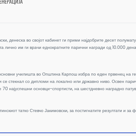
ЕНЕРАЦИЈА
ки, денеска во својот кабинет ги прими најдобрите десет полумат
та лично им ги врачи еднократните парични награди од 10.000 дена
основни училишта во Општина Карпош избра по еден првенец на гене
 и се стекнал со дипломи на локално или државно ниво. Освен пар
те 70 најуспешни основци-спортисти, на шестдневно наградно патув
инскиот татко Стевчо Јакимовски, за постигнатите резултати и за 